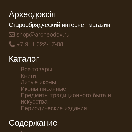
Археодоксiя
Старообрядческий интернет-магазин
shop@archeodox.ru
+7 911 622-17-08
Каталог
Все товары
Книги
Литые иконы
Иконы писанные
Предметы традиционного быта и
искусства
Периодические издания
Содержание