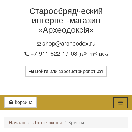
Старообрядческий
интернет-магазин
«Археодоксiя»
shop@archeodox.ru
+7 911 622-17-08
00
00
(12
—18
, МСК)
Войти или зарегистрироваться
Корзина
Начало
Литые иконы
Кресты