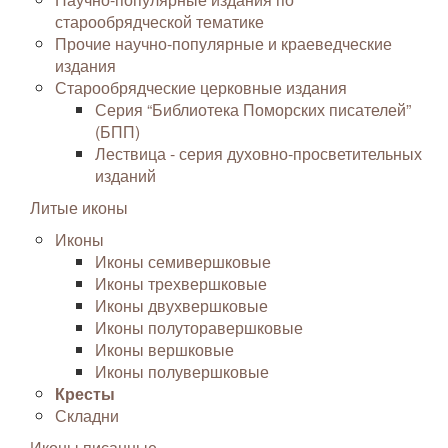
старообрядческой тематике
Прочие научно-популярные и краеведческие
издания
Старообрядческие церковные издания
Серия “Библиотека Поморских писателей”
(БПП)
Лествица - серия духовно-просветительных
изданий
Литые иконы
Иконы
Иконы семивершковые
Иконы трехвершковые
Иконы двухвершковые
Иконы полуторавершковые
Иконы вершковые
Иконы полувершковые
Кресты
Складни
Иконы писанные