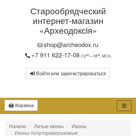
Старообрядческий
интернет-магазин
«Археодоксiя»
shop@archeodox.ru
+7 911 622-17-08
00
00
(12
—18
, МСК)
Войти или зарегистрироваться
Корзина
Начало
Литые иконы
Иконы
Иконы полуторавершковые