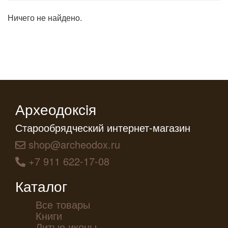
Ничего не найдено.
Археодоксiя
Старообрядческий интернет-магазин
shop@archeodox.ru
+7 911 622-17-08
Каталог
Все товары
Книги
Литые иконы