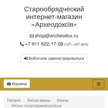
Старообрядческий
интернет-магазин
«Археодоксiя»
shop@archeodox.ru
+7 911 622-17-08
00
00
(12
—18
, МСК)
Войти или зарегистрироваться
Корзина
Начало
Литые иконы
Иконы
Иконы полуторавершковые