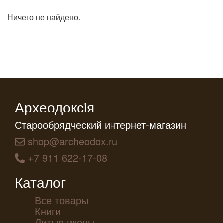
Ничего не найдено.
Археодоксiя
Старообрядческий интернет-магазин
shop@archeodox.ru
+7 911 622-17-08
Каталог
Все товары
Книги
Литые иконы