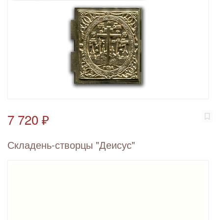
7 720 ₽
Складень-створцы "Деисус"