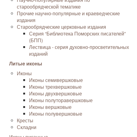
старообрядческой тематике
Прочие научно-популярные и краеведческие
издания
Старообрядческие церковные издания
Серия “Библиотека Поморских писателей”
(БПП)
Лествица - серия духовно-просветительных
изданий
Литые иконы
Иконы
Иконы семивершковые
Иконы трехвершковые
Иконы двухвершковые
Иконы полуторавершковые
Иконы вершковые
Иконы полувершковые
Кресты
Складни
Иконы писанные