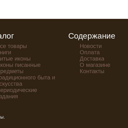
алог
Содержание
се товары
Новости
ниги
Оплата
итые иконы
Доставка
коны писанные
О магазине
редметы
Контакты
радиционного быта и
скусства
ериодические
здания
ны.