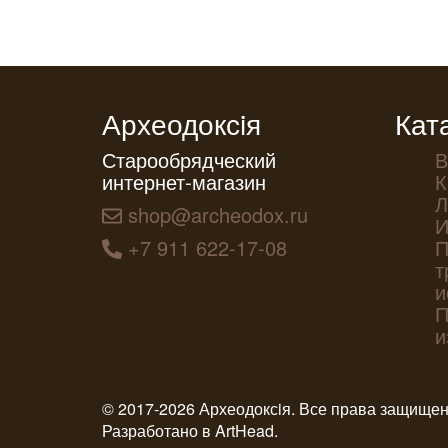
Археодоксiя
Кат
Старообрядческий
В
интернет-магазин
К
Л
shop@archeodox.ru
И
+7 911 622-17-08
П
т
и
П
и
© 2017-2026 Археодоксiя. Все права защище
Разработано в
ArtHead
.