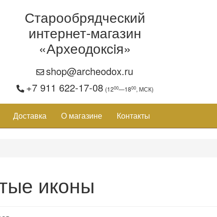
Старообрядческий
интернет-магазин
«Археодоксiя»
shop@archeodox.ru
+7 911 622-17-08
00
00
(12
—18
, МСК)
Доставка
О магазине
Контакты
тые иконы