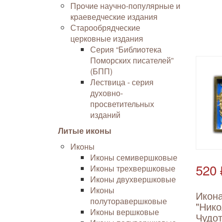
Прочие научно-популярные и
краеведческие издания
Старообрядческие
церковные издания
Серия “Библиотека
Поморских писателей”
(БПП)
Лествица - серия
духовно-
просветительных
изданий
Литые иконы
Иконы
Иконы семивершковые
520 
Иконы трехвершковые
Иконы двухвершковые
Иконы
Икон
полуторавершковые
"Ник
Иконы вершковые
Чудот