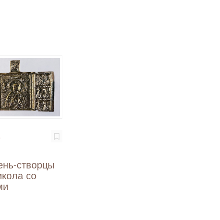
₽
ень-створцы
икола со
ми