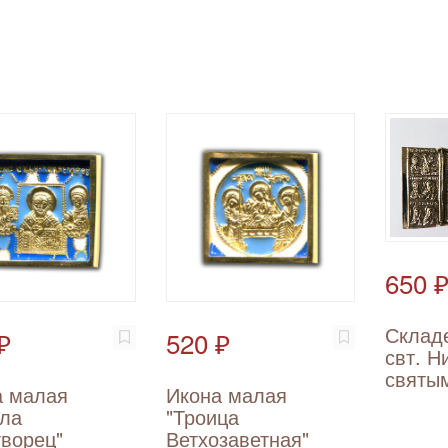
650 
Склад
₽
520 ₽
свт. Н
святы
а малая
Икона малая
ола
"Троица
ворец"
Ветхозаветная"