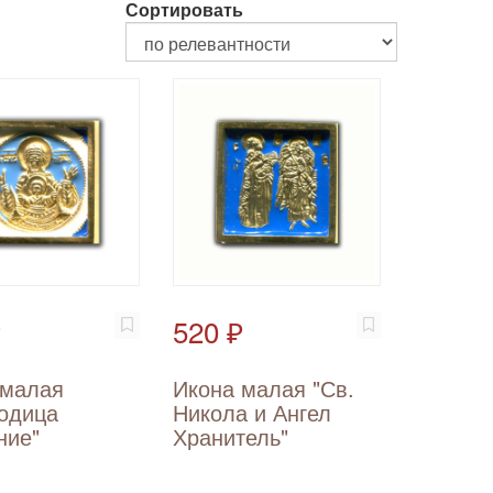
Сортировать
₽
520 ₽
 малая
Икона малая "Св.
родица
Никола и Ангел
ние"
Хранитель"