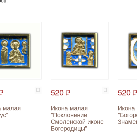
ов.
₽
520 ₽
520 
а малая
Икона малая
Икона
ус"
"Поклонение
"Бого
Смоленской иконе
Знаме
Богородицы"