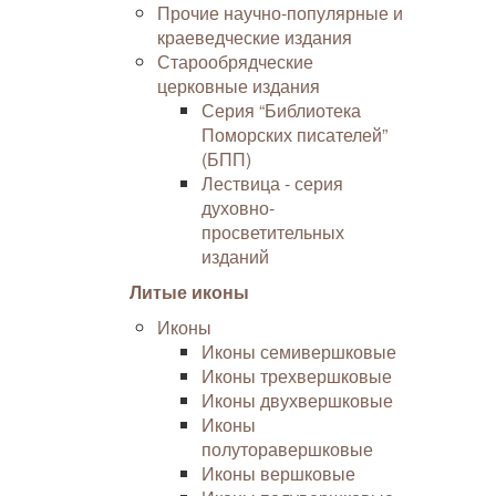
Прочие научно-популярные и
краеведческие издания
Старообрядческие
церковные издания
Серия “Библиотека
Поморских писателей”
(БПП)
Лествица - серия
духовно-
просветительных
изданий
Литые иконы
Иконы
Иконы семивершковые
Иконы трехвершковые
Иконы двухвершковые
Иконы
полуторавершковые
Иконы вершковые