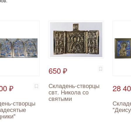
ов.
650 ₽
Складень-створцы
00 ₽
28 40
свт. Никола со
святыми
день-створцы
Склад
надесятые
"Деис
ники"