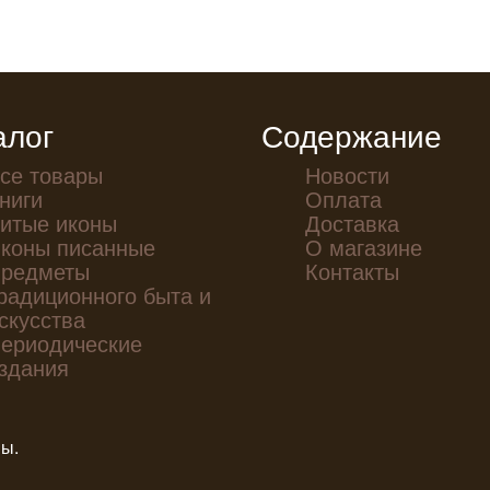
алог
Содержание
се товары
Новости
ниги
Оплата
итые иконы
Доставка
коны писанные
О магазине
редметы
Контакты
радиционного быта и
скусства
ериодические
здания
ны.