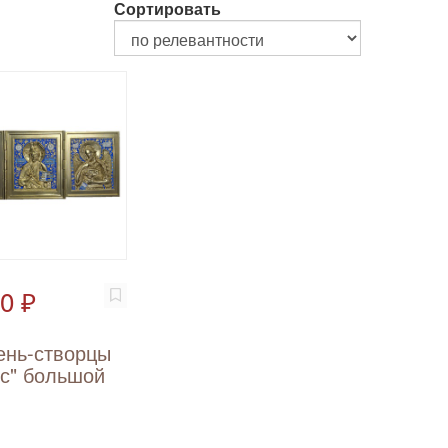
Сортировать
0 ₽
ень-створцы
ус" большой