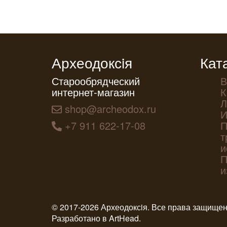
Археодоксiя
Кат
Старообрядческий
В
интернет-магазин
К
Л
shop@archeodox.ru
И
+7 911 622-17-08
П
т
и
П
и
© 2017-2026 Археодоксiя. Все права защище
Разработано в
ArtHead
.