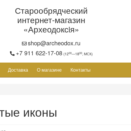
Старообрядческий
интернет-магазин
«Археодоксiя»
shop@archeodox.ru
+7 911 622-17-08
00
00
(12
—18
, МСК)
Доставка
О магазине
Контакты
тые иконы