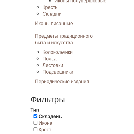
Иконы полувершковые
Кресты
Складни
Иконы писанные
Предметы традиционного
быта и искусства
Колокольчики
Пояса
Лестовки
Подсвешники
Периодические издания
Фильтры
Тип
Складень
Икона
Крест