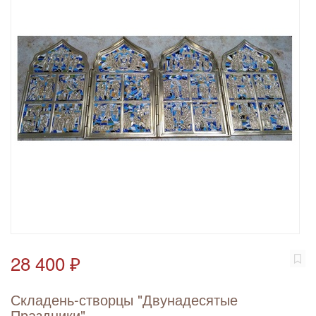
28 400 ₽
Складень-створцы "Двунадесятые
Праздники"