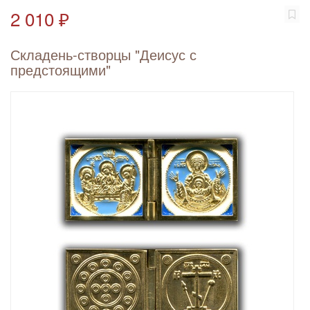
2 010 ₽
Складень-створцы "Деисус с
предстоящими"