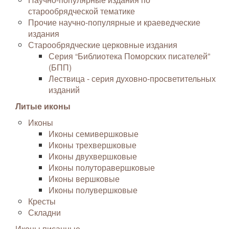
старообрядческой тематике
Прочие научно-популярные и краеведческие
издания
Старообрядческие церковные издания
Серия “Библиотека Поморских писателей”
(БПП)
Лествица - серия духовно-просветительных
изданий
Литые иконы
Иконы
Иконы семивершковые
Иконы трехвершковые
Иконы двухвершковые
Иконы полуторавершковые
Иконы вершковые
Иконы полувершковые
Кресты
Складни
Иконы писанные