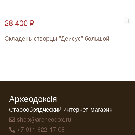
28 400 ₽
Складень-створцы "Деисус" большой
Археодоксiя
Старообрядческий интернет-магазин
shop@archeodox.ru
+7 911 622-17-08