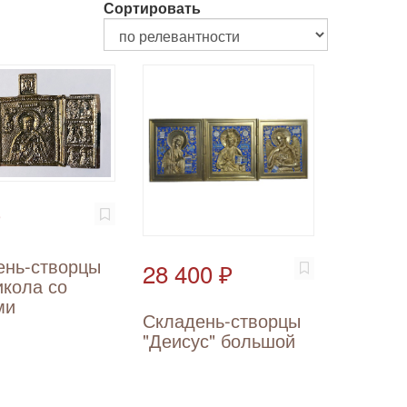
Сортировать
₽
ень-створцы
28 400 ₽
икола со
ми
Складень-створцы
"Деисус" большой