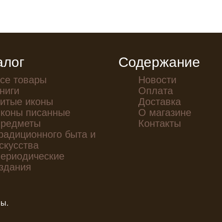
алог
Содержание
се товары
Новости
ниги
Оплата
итые иконы
Доставка
коны писанные
О магазине
редметы
Контакты
радиционного быта и
скусства
ериодические
здания
ны.