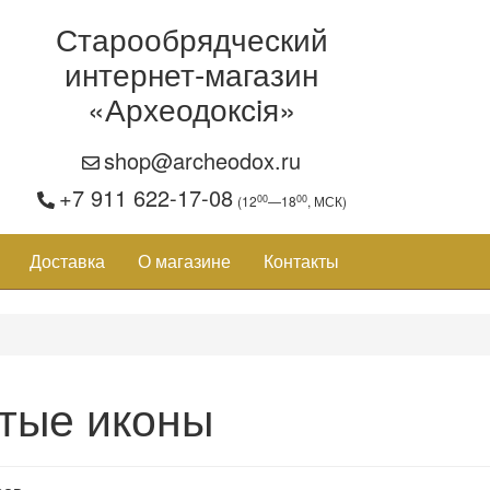
Старообрядческий
интернет-магазин
«Археодоксiя»
shop@archeodox.ru
+7 911 622-17-08
00
00
(12
—18
, МСК)
Доставка
О магазине
Контакты
тые иконы