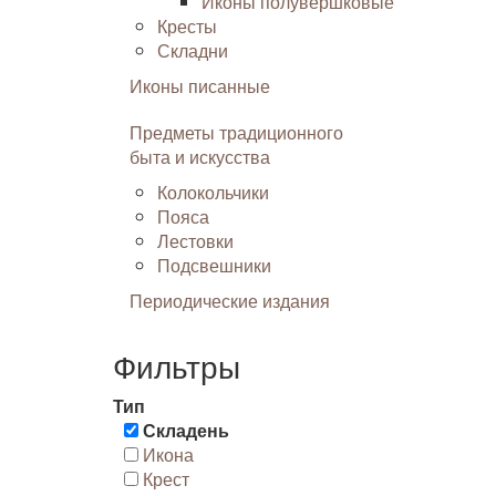
Иконы полувершковые
Кресты
Складни
Иконы писанные
Предметы традиционного
быта и искусства
Колокольчики
Пояса
Лестовки
Подсвешники
Периодические издания
Фильтры
Тип
Складень
Икона
Крест