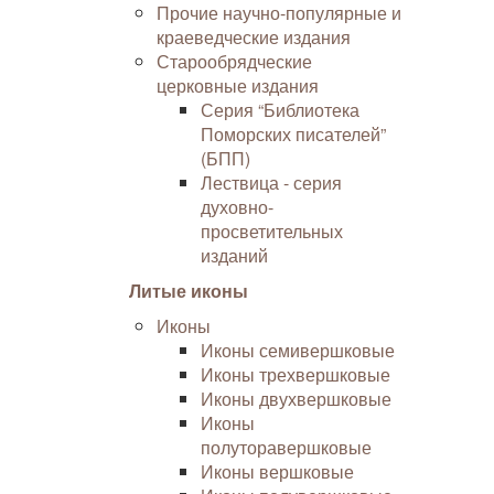
Прочие научно-популярные и
краеведческие издания
Старообрядческие
церковные издания
Серия “Библиотека
Поморских писателей”
(БПП)
Лествица - серия
духовно-
просветительных
изданий
Литые иконы
Иконы
Иконы семивершковые
Иконы трехвершковые
Иконы двухвершковые
Иконы
полуторавершковые
Иконы вершковые