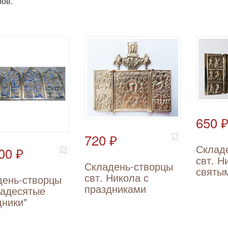
ов.
650 
720 ₽
Склад
00 ₽
свт. Н
Складень-створцы
святы
свт. Никола с
день-створцы
праздниками
надесятые
ники"