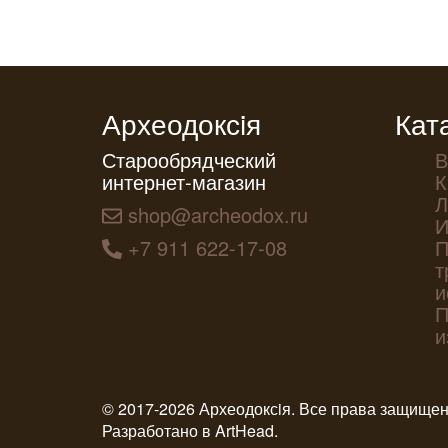
Археодоксiя
Кат
Старообрядческий
В
интернет-магазин
К
Л
shop@archeodox.ru
И
+7 911 622-17-08
П
т
и
П
и
© 2017-2026 Археодоксiя. Все права защище
Разработано в
ArtHead
.