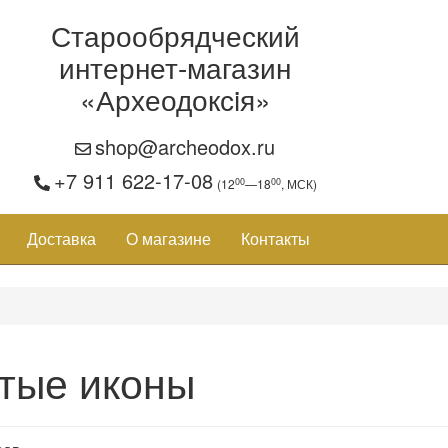
Старообрядческий
интернет-магазин
«Археодоксiя»
shop@archeodox.ru
+7 911 622-17-08
00
00
(12
—18
, МСК)
Доставка
О магазине
Контакты
тые иконы