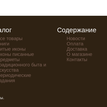
алог
Содержание
се товары
Новости
ниги
Оплата
итые иконы
Доставка
коны писанные
О магазине
редметы
Контакты
радиционного быта и
скусства
ериодические
здания
ны.