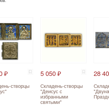
ов.
0 ₽
5 050 ₽
28 40
день-створцы
Складень-створцы
Склад
ус"
"Деисус с
"Двун
избранными
Празд
святыми"