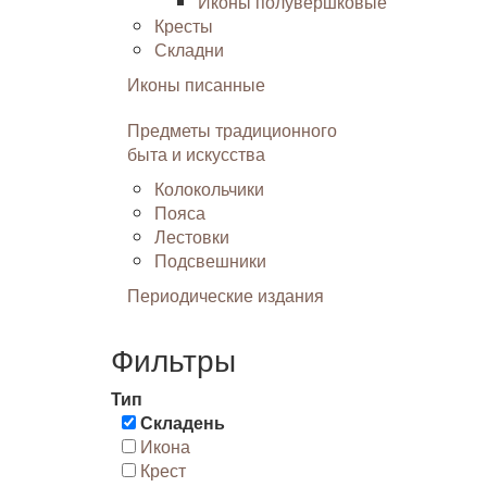
Иконы полувершковые
Кресты
Складни
Иконы писанные
Предметы традиционного
быта и искусства
Колокольчики
Пояса
Лестовки
Подсвешники
Периодические издания
Фильтры
Тип
Складень
Икона
Крест