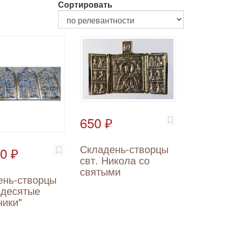
Сортировать
650 ₽
Складень-створцы
0 ₽
свт. Никола со
святыми
ень-створцы
адесятые
ники"