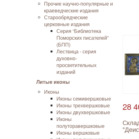
Прочие научно-популярные и
краеведческие издания
Старообрядческие
церковные издания
Серия “Библиотека
Поморских писателей”
(БПП)
Лествица - серия
духовно-
просветительных
изданий
Литые иконы
Иконы
Иконы семивершковые
28 4
Иконы трехвершковые
Иконы двухвершковые
Иконы
Скла
полуторавершковые
"Деис
Иконы вершковые