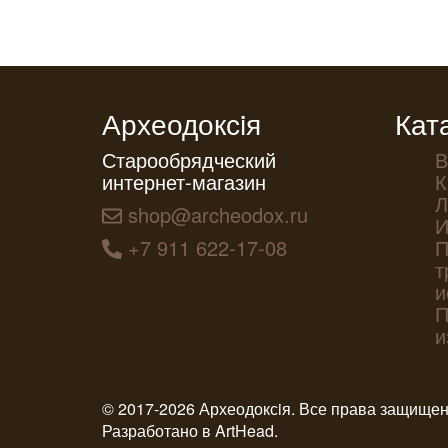
Археодоксiя
Кат
Старообрядческий
В
интернет-магазин
К
Л
shop@archeodox.ru
И
+7 911 622-17-08
П
т
и
П
и
© 2017-2026 Археодоксiя. Все права защище
Разработано в
ArtHead
.