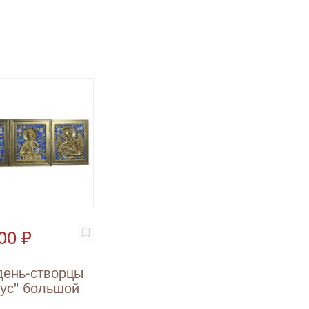
00 ₽
день-створцы
ус" большой