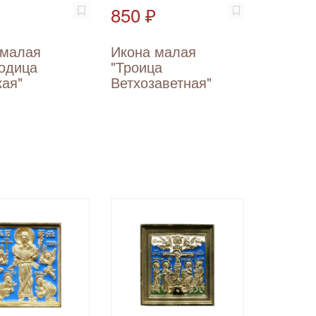
₽
850 ₽
 малая
Икона малая
родица
"Троица
кая"
Ветхозаветная"