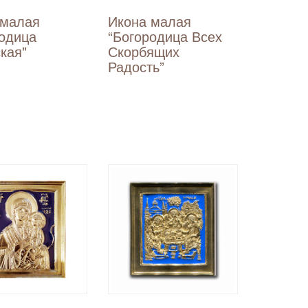
 малая
Икона малая
родица
“Богородица Всех
кая"
Скорбящих
Радость”