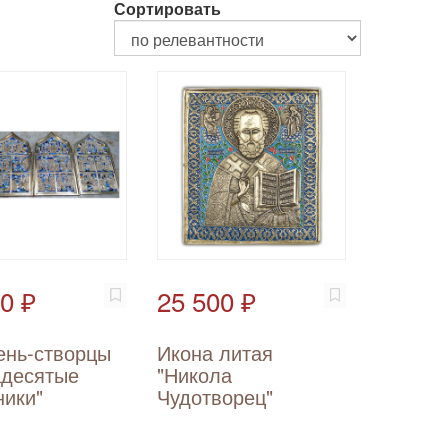
Сортировать
0 ₽
25 500 ₽
ень-створцы
Икона литая
адесятые
"Никола
ники"
Чудотворец"