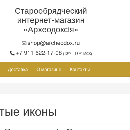
Старообрядческий
интернет-магазин
«Археодоксiя»
shop@archeodox.ru
+7 911 622-17-08
00
00
(12
—18
, МСК)
Доставка
О магазине
Контакты
тые иконы