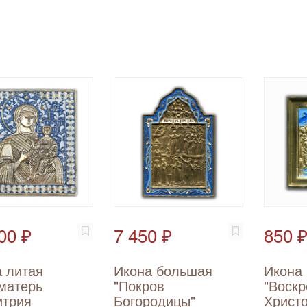
00 ₽
7 450 ₽
850 
 литая
Икона большая
Икона
матерь
"Покров
"Воск
итрия
Богородицы"
Христо