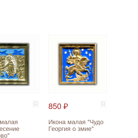
₽
850 ₽
 малая
Икона малая "Чудо
ресение
Георгия о змие"
во"