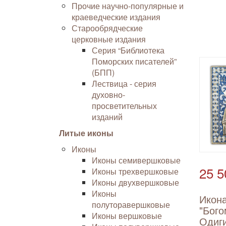
Прочие научно-популярные и
краеведческие издания
Старообрядческие
церковные издания
Серия “Библиотека
Поморских писателей”
(БПП)
Лествица - серия
духовно-
просветительных
изданий
Литые иконы
Иконы
Иконы семивершковые
25 5
Иконы трехвершковые
Иконы двухвершковые
Иконы
Икона
полуторавершковые
"Бого
Иконы вершковые
Одиг