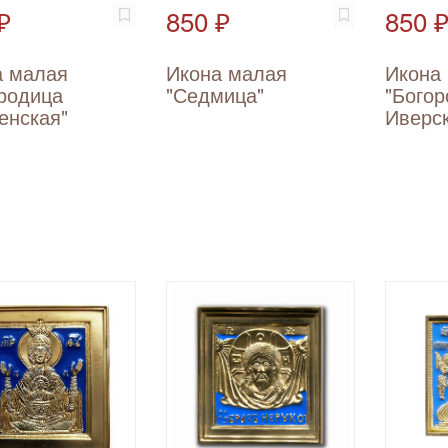
₽
850 ₽
850 
а малая
Икона малая
Икона
родица
"Седмица"
"Бого
енская"
Иверс