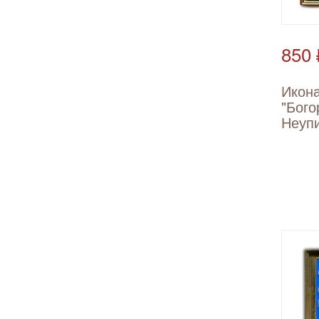
850 
Икон
"Бого
Неуп