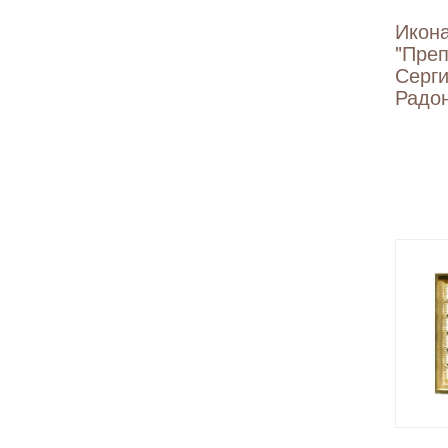
Икон
"Пре
Серг
Радо