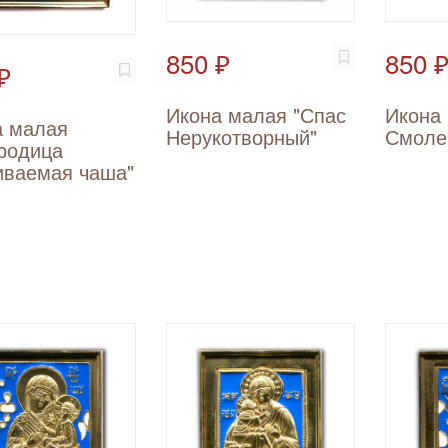
850 ₽
850 
₽
Икона малая "Спас
Икона
а малая
Нерукотворный"
Смоле
родица
иваемая чаша"