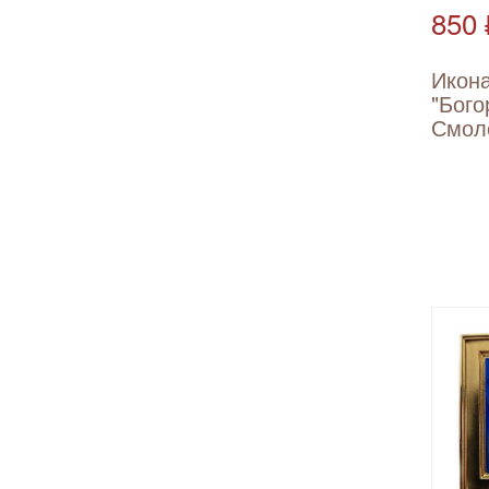
850 
Икон
"Бого
Смол