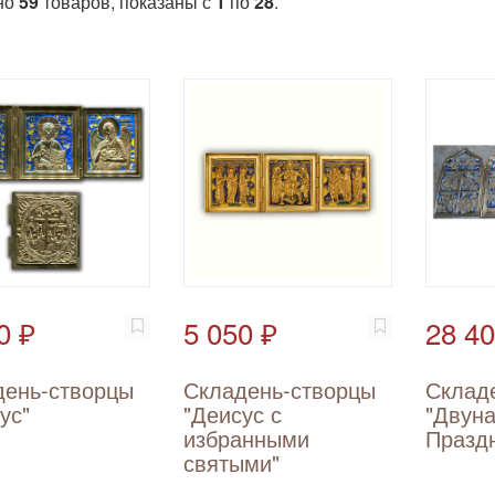
но
59
товаров, показаны с
1
по
28
.
0 ₽
5 050 ₽
28 40
день-створцы
Складень-створцы
Склад
ус"
"Деисус с
"Двун
избранными
Празд
святыми"