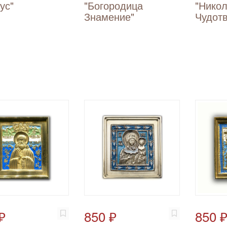
ус"
"Богородица
"Нико
Знамение"
Чудот
₽
850 ₽
850 