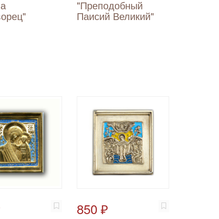
ла
"Преподобный
ворец"
Паисий Великий"
₽
850 ₽