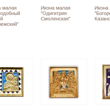
а малая
Икона малая
Икона
подобный
"Одигитрия
"Бого
ий
Смоленская"
Казанс
нежский"