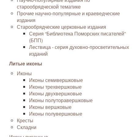
старообрядческой тематике
Прочие научно-популярные и краеведческие
издания
Старообрядческие церковные издания
Серия “Библиотека Поморских писателей”
(БПП)
Лествица - серия духовно-просветительных
изданий
Литые иконы
Иконы
Иконы семивершковые
Иконы трехвершковые
Иконы двухвершковые
Иконы полуторавершковые
Иконы вершковые
Иконы полувершковые
Кресты
Складни
Иконы писанные