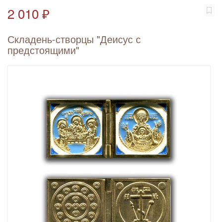
2 010 ₽
Складень-створцы "Деисус с
предстоящими"