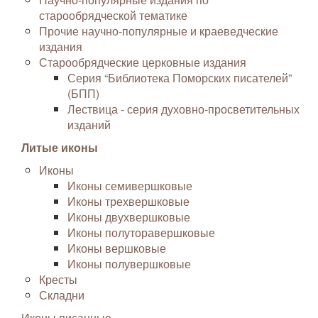
старообрядческой тематике
Прочие научно-популярные и краеведческие
издания
Старообрядческие церковные издания
Серия “Библиотека Поморских писателей”
(БПП)
Лествица - серия духовно-просветительных
изданий
Литые иконы
Иконы
Иконы семивершковые
Иконы трехвершковые
Иконы двухвершковые
Иконы полуторавершковые
Иконы вершковые
Иконы полувершковые
Кресты
Складни
Иконы писанные