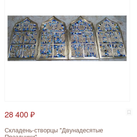
28 400 ₽
Складень-створцы "Двунадесятые
Праздники"