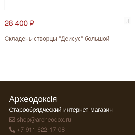
28 400 ₽
Складень-створцы "Деисус" большой
Археодоксiя
Старообрядческий интернет-магазин
shop@archeodox.ru
+7 911 622-17-08