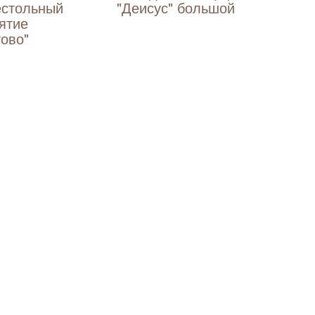
естольный
"Деисус" большой
ятие
ово"