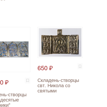
650 ₽
Складень-створцы
0 ₽
свт. Никола со
святыми
ень-створцы
адесятые
ники"