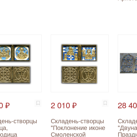
0 ₽
2 010 ₽
28 40
день-створцы
Складень-створцы
Склад
ца,
"Поклонение иконе
"Двун
родица
Смоленской
Празд