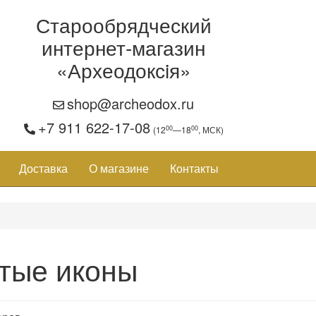
Старообрядческий
интернет-магазин
«Археодоксiя»
shop@archeodox.ru
+7 911 622-17-08
00
00
(12
—18
, МСК)
Доставка
О магазине
Контакты
тые иконы