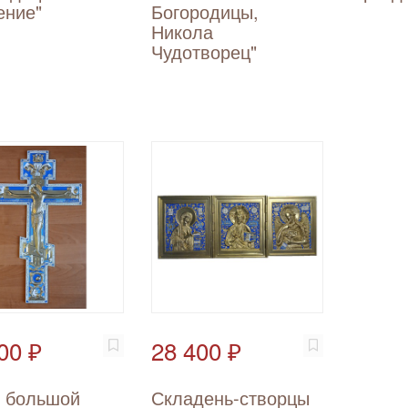
ение"
Богородицы,
Никола
Чудотворец"
00 ₽
28 400 ₽
т большой
Складень-створцы