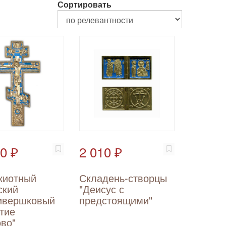
Сортировать
0 ₽
2 010 ₽
киотный
Складень-створцы
ский
"Деисус с
ивершковый
предстоящими"
тие
во"