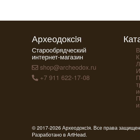
Археодоксiя
Кат
Старообрядческий
В
интернет-магазин
К
Л
shop@archeodox.ru
И
+7 911 622-17-08
П
т
и
П
и
© 2017-2026 Археодоксiя. Все права защище
Разработано в
ArtHead
.