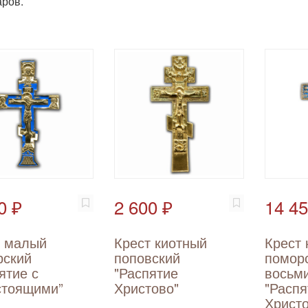
ров.
0 ₽
2 600 ₽
14 45
т малый
Крест киотный
Крест 
рский
поповский
помор
ятие с
"Распятие
восьм
стоящими”
Христово"
"Распя
Христо