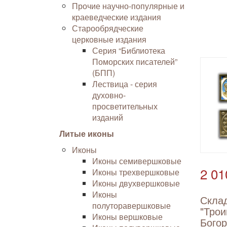
Прочие научно-популярные и
краеведческие издания
Старообрядческие
церковные издания
Серия “Библиотека
Поморских писателей”
(БПП)
Лествица - серия
духовно-
просветительных
изданий
Литые иконы
Иконы
Иконы семивершковые
2 01
Иконы трехвершковые
Иконы двухвершковые
Иконы
Скла
полуторавершковые
"Трои
Иконы вершковые
Бого