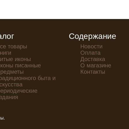
алог
Содержание
се товары
Новости
ниги
Оплата
итые иконы
Доставка
коны писанные
О магазине
редметы
Контакты
радиционного быта и
скусства
ериодические
здания
ны.