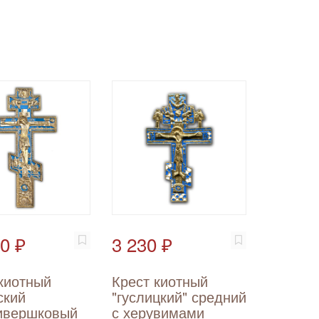
0 ₽
3 230 ₽
киотный
Крест киотный
ский
"гуслицкий" средний
ивершковый
с херувимами