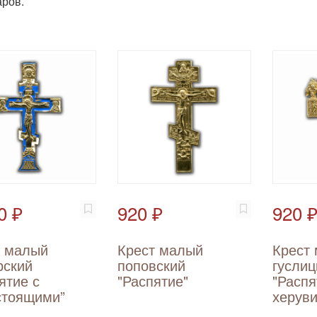
ров.
0 ₽
920 ₽
920 
т малый
Крест малый
Крест
рский
поповский
гуслиц
ятие с
"Распятие"
"Распя
стоящими”
херув