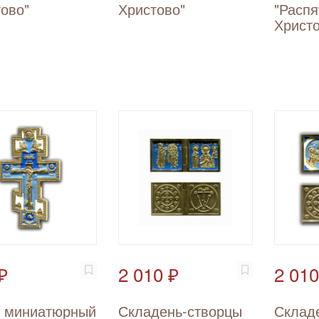
ово"
Христово"
"Распя
Христо
₽
2 010 ₽
2 010
т миниатюрный
Складень-створцы
Склад