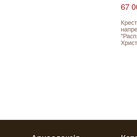
67 0
Крес
напр
"Расп
Христ