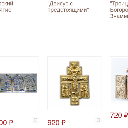
рский
"Деисус с
"Троиц
ятие”
предстоящими"
Богор
Знаме
720 
00 ₽
920 ₽