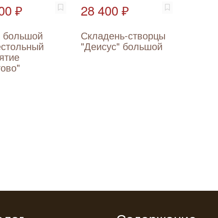
00 ₽
28 400 ₽
т большой
Складень-створцы
естольный
"Деисус" большой
ятие
ово"