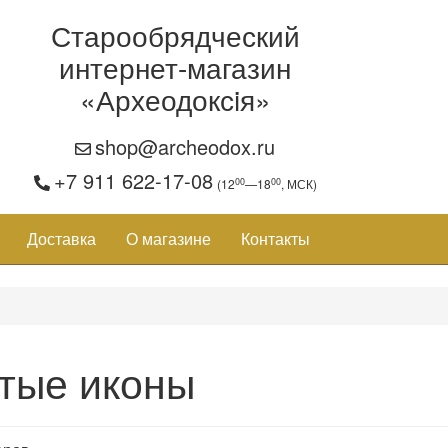
Старообрядческий
интернет-магазин
«Археодоксiя»
shop@archeodox.ru
+7 911 622-17-08
00
00
(12
—18
, МСК)
Доставка
О магазине
Контакты
тые иконы