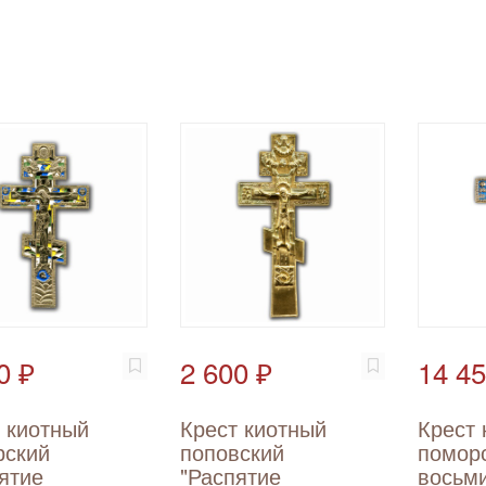
0 ₽
2 600 ₽
14 45
 киотный
Крест киотный
Крест 
рский
поповский
помор
ятие
"Распятие
восьм