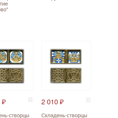
тие
во"
 ₽
2 010 ₽
ень-створцы
Складень-створцы