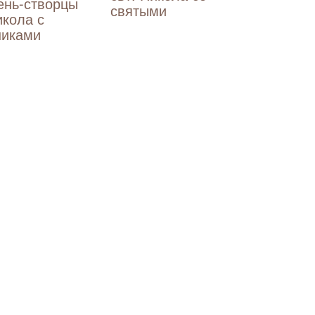
ень-створцы
святыми
икола с
никами