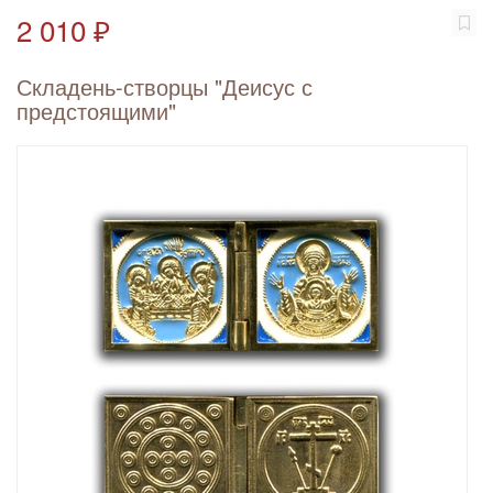
2 010 ₽
Складень-створцы "Деисус с
предстоящими"