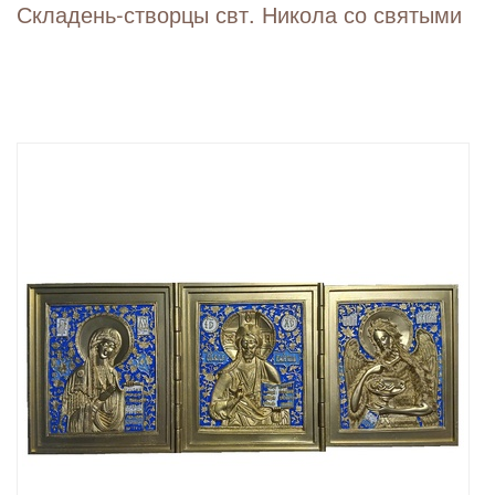
Складень-створцы свт. Никола со святыми