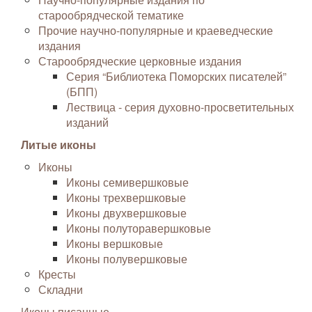
старообрядческой тематике
Прочие научно-популярные и краеведческие
издания
Старообрядческие церковные издания
Серия “Библиотека Поморских писателей”
(БПП)
Лествица - серия духовно-просветительных
изданий
Литые иконы
Иконы
Иконы семивершковые
Иконы трехвершковые
Иконы двухвершковые
Иконы полуторавершковые
Иконы вершковые
Иконы полувершковые
Кресты
Складни
Иконы писанные