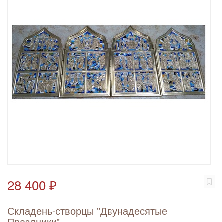
28 400 ₽
Складень-створцы "Двунадесятые
Праздники"