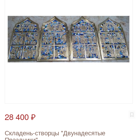
28 400 ₽
Складень-створцы "Двунадесятые
Праздники"