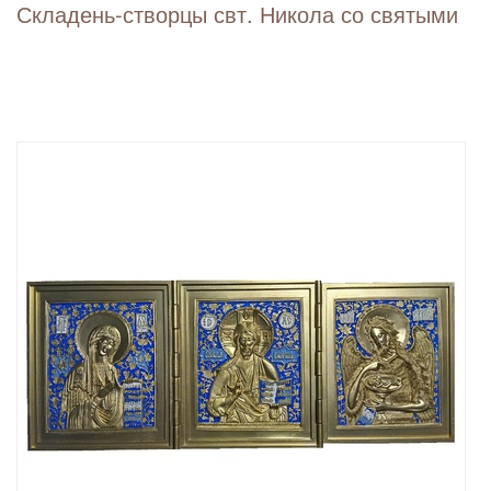
Складень-створцы свт. Никола со святыми