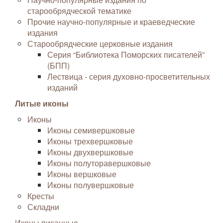
старообрядческой тематике
Прочие научно-популярные и краеведческие
издания
Старообрядческие церковные издания
Серия “Библиотека Поморских писателей”
(БПП)
Лествица - серия духовно-просветительных
изданий
Литые иконы
Иконы
Иконы семивершковые
Иконы трехвершковые
Иконы двухвершковые
Иконы полуторавершковые
Иконы вершковые
Иконы полувершковые
Кресты
Складни
Иконы писанные