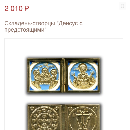
2 010 ₽
Складень-створцы "Деисус с
предстоящими"