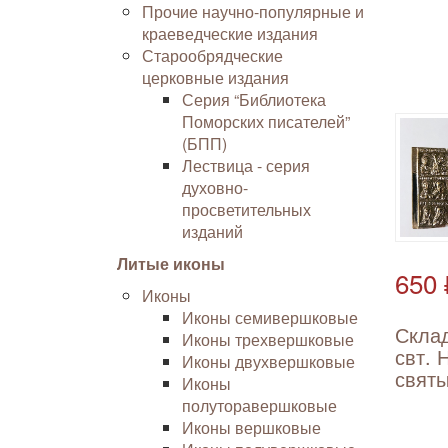
Прочие научно-популярные и
краеведческие издания
Старообрядческие
церковные издания
Серия “Библиотека
Поморских писателей”
(БПП)
Лествица - серия
духовно-
просветительных
изданий
Литые иконы
650 
Иконы
Иконы семивершковые
Скла
Иконы трехвершковые
свт. 
Иконы двухвершковые
свят
Иконы
полуторавершковые
Иконы вершковые