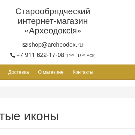
Старообрядческий
интернет-магазин
«Археодоксiя»
shop@archeodox.ru
+7 911 622-17-08
00
00
(12
—18
, МСК)
Доставка
О магазине
Контакты
тые иконы