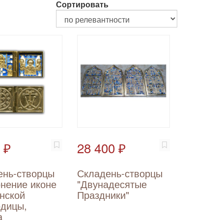
Сортировать
 ₽
28 400 ₽
ень-створцы
Складень-створцы
онение иконе
"Двунадесятые
нской
Праздники"
одицы,
а