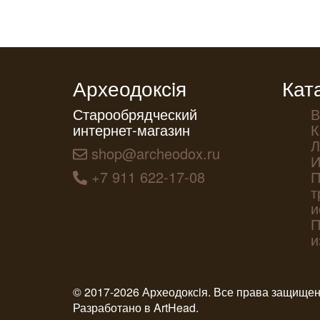
Археодоксiя
Кат
Старообрядческий
В
интернет-магазин
К
Л
shop@archeodox.ru
И
+7 911 622-17-08
П
т
и
П
и
© 2017-2026 Археодоксiя. Все права защище
Разработано в
ArtHead
.