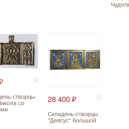
Чудот
₽
день-створцы
28 400 ₽
Никола со
ыми
Складень-створцы
"Деисус" большой