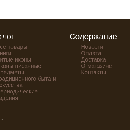
алог
Содержание
се товары
Новости
ниги
Оплата
итые иконы
Доставка
коны писанные
О магазине
редметы
Контакты
радиционного быта и
скусства
ериодические
здания
ны.