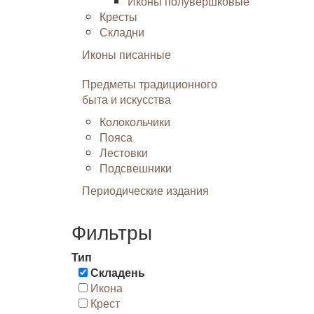
Иконы полувершковые
Кресты
Складни
Иконы писанные
Предметы традиционного
быта и искусства
Колокольчики
Пояса
Лестовки
Подсвешники
Периодические издания
Фильтры
Тип
Складень
Икона
Крест