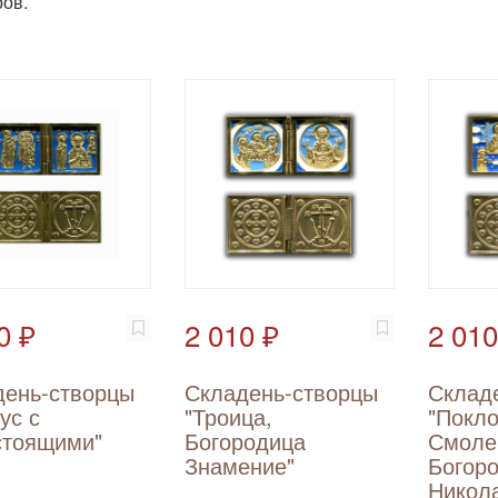
ов.
0 ₽
2 010 ₽
2 010
день-створцы
Складень-створцы
Склад
ус с
"Троица,
"Покл
стоящими"
Богородица
Смоле
Знамение"
Богор
Никол