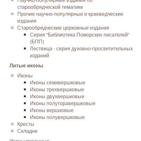
старообрядческой тематике
Прочие научно-популярные и краеведческие
издания
Старообрядческие церковные издания
Серия “Библиотека Поморских писателей”
(БПП)
Лествица - серия духовно-просветительных
изданий
Литые иконы
Иконы
Иконы семивершковые
Иконы трехвершковые
Иконы двухвершковые
Иконы полуторавершковые
Иконы вершковые
Иконы полувершковые
Кресты
Складни
Иконы писанные