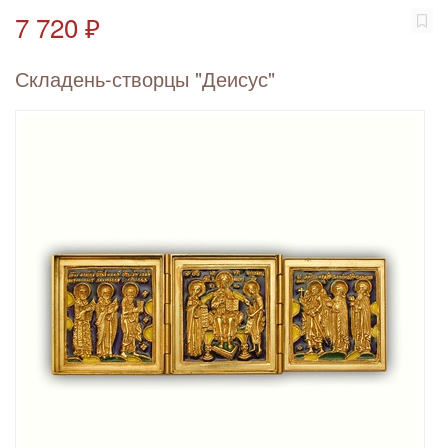
7 720 ₽
Складень-створцы "Деисус"