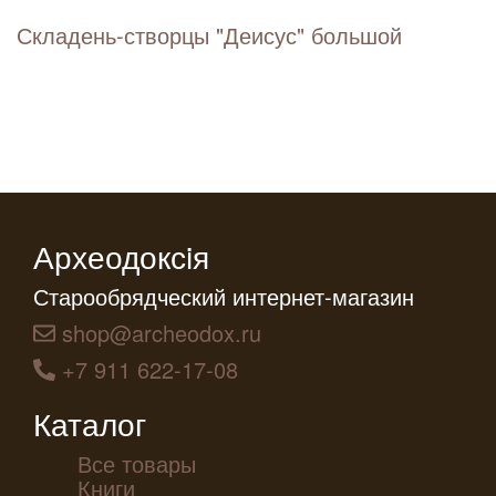
Складень-створцы "Деисус" большой
Археодоксiя
Старообрядческий интернет-магазин
shop@archeodox.ru
+7 911 622-17-08
Каталог
Все товары
Книги