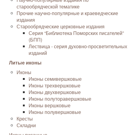
старообрядческой тематике
Прочие научно-популярные и краеведческие
издания
Старообрядческие церковные издания
Серия “Библиотека Поморских писателей”
(БПП)
Лествица - серия духовно-просветительных
изданий
Литые иконы
Иконы
Иконы семивершковые
Иконы трехвершковые
Иконы двухвершковые
Иконы полуторавершковые
Иконы вершковые
Иконы полувершковые
Кресты
Складни
Иконы писанные