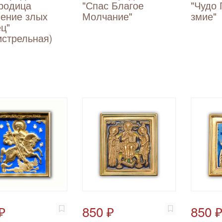
родица
"Спас Благое
"Чудо 
ение злых
Молчание"
змие"
ц"
стрельная)
₽
850 ₽
850 