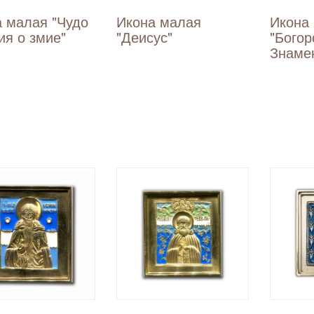
 малая "Чудо
Икона малая
Икона
ия о змие"
"Деисус"
"Бого
Знаме