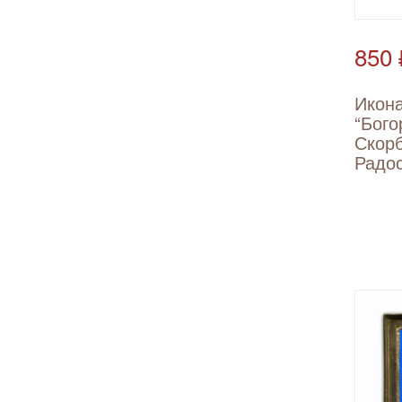
850 
Икон
“Бого
Скор
Радос