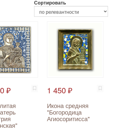
Сортировать
0 ₽
1 450 ₽
 литая
Икона средняя
атерь
"Богородица
трия
Агиосоритисса"
нская"