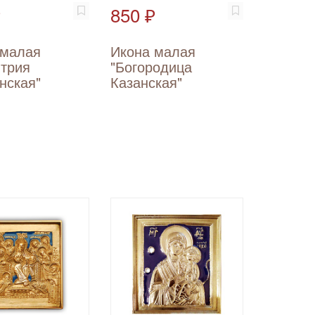
₽
850 ₽
 малая
Икона малая
итрия
"Богородица
нская"
Казанская"