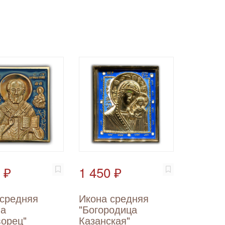
 ₽
1 450 ₽
 средняя
Икона средняя
ла
"Богородица
ворец"
Казанская"