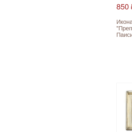
850 
Икон
"Пре
Паиси