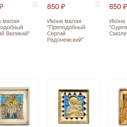
₽
850 ₽
850 
а малая
Икона малая
Икона
подобный
"Преподобный
"Одиг
й Великий"
Сергий
Смоле
Радонежский"