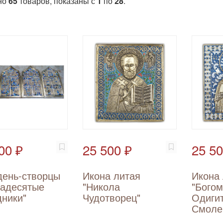
но
65
товаров, показаны с
1
по
28
.
00 ₽
25 500 ₽
25 50
день-створцы
Икона литая
Икона
надесятые
"Никола
"Богом
ники"
Чудотворец"
Одиги
Смоле