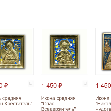
0 ₽
1 450 ₽
1 450
 средняя
Икона средняя
Икона
н Креститель"
"Спас
"Нико
Вседержитель"
Чудот