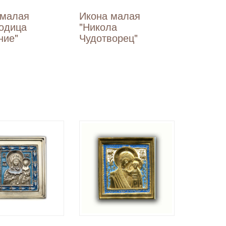
 малая
Икона малая
родица
"Никола
ние"
Чудотворец"