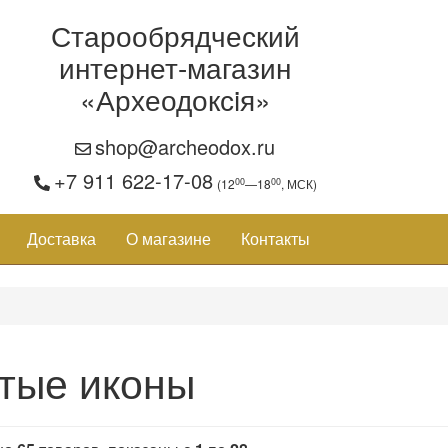
Старообрядческий
интернет-магазин
«Археодоксiя»
shop@archeodox.ru
+7 911 622-17-08
00
00
(12
—18
, МСК)
Доставка
О магазине
Контакты
тые иконы