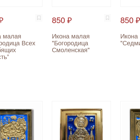
₽
850 ₽
850 
а малая
Икона малая
Икона
родица Всех
"Богородица
"Седм
бящих
Смоленская"
ть”