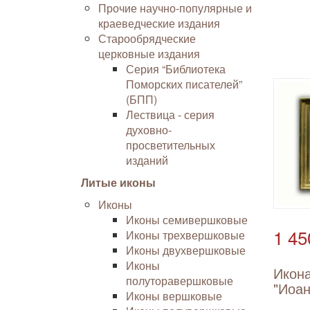
Прочие научно-популярные и
краеведческие издания
Старообрядческие
церковные издания
Серия “Библиотека
Поморских писателей”
(БПП)
Лествица - серия
духовно-
просветительных
изданий
Литые иконы
Иконы
Иконы семивершковые
1 45
Иконы трехвершковые
Иконы двухвершковые
Иконы
Икона
полуторавершковые
"Иоан
Иконы вершковые