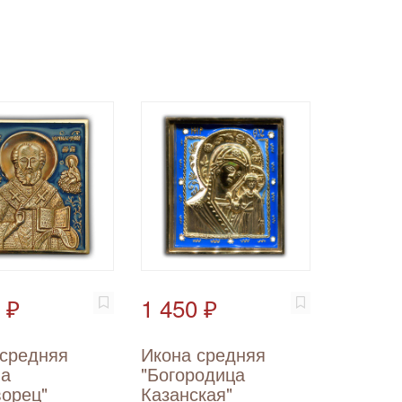
 ₽
1 450 ₽
 средняя
Икона средняя
ла
"Богородица
ворец"
Казанская"