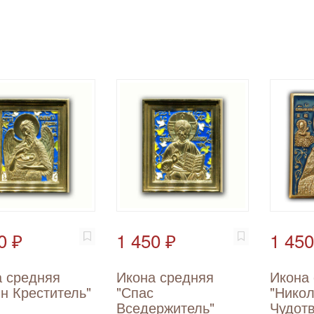
0 ₽
1 450 ₽
1 450
 средняя
Икона средняя
Икона
н Креститель"
"Спас
"Нико
Вседержитель"
Чудот