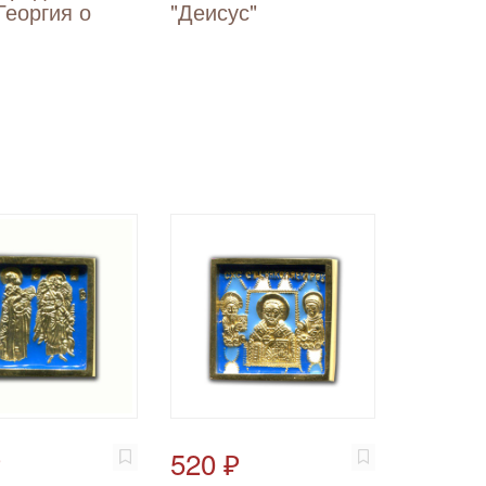
Георгия о
"Деисус"
₽
520 ₽