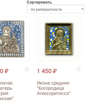
Сортировать
0 ₽
1 450 ₽
 литая
Икона средняя
атерь
"Богородица
трия
Агиосоритисса"
нская"