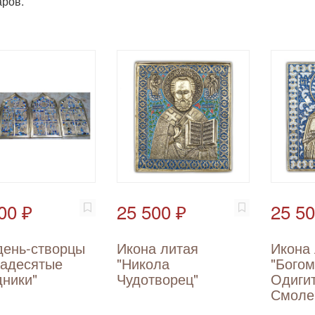
ров.
00 ₽
25 500 ₽
25 50
день-створцы
Икона литая
Икона
надесятые
"Никола
"Богом
ники"
Чудотворец"
Одиги
Смоле