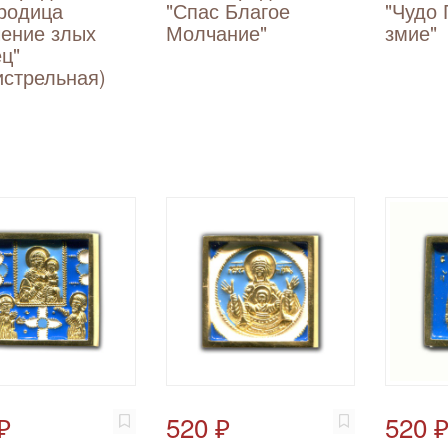
родица
"Спас Благое
"Чудо 
ение злых
Молчание"
змие"
ц"
стрельная)
₽
520 ₽
520 