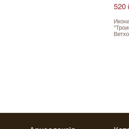
520 
Икон
"Трои
Ветхо