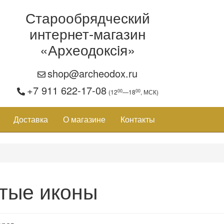
Старообрядческий
интернет-магазин
«Археодоксiя»
shop@archeodox.ru
+7 911 622-17-08
00
00
(12
—18
, МСК)
Доставка
О магазине
Контакты
тые иконы