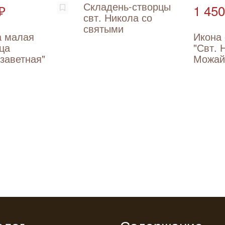
Складень-створцы
₽
1 450
свт. Никола со
святыми
а малая
Икона
ца
"Свт. 
заветная"
Можай