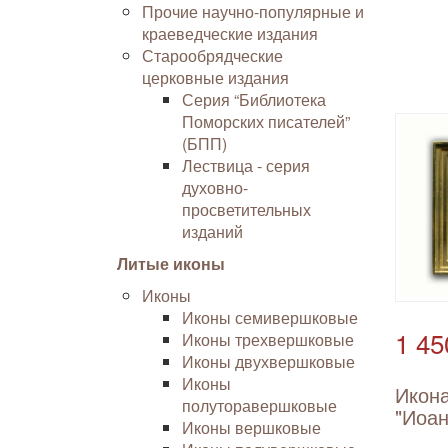
Прочие научно-популярные и
краеведческие издания
Старообрядческие
церковные издания
Серия “Библиотека
Поморских писателей”
(БПП)
Лествица - серия
духовно-
просветительных
изданий
Литые иконы
Иконы
Иконы семивершковые
1 45
Иконы трехвершковые
Иконы двухвершковые
Иконы
Икона
полуторавершковые
"Иоан
Иконы вершковые