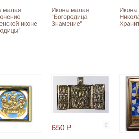
а малая
Икона малая
Икона 
лонение
"Богородица
Никола
енской иконе
Знамение"
Храни
родицы"
650 ₽