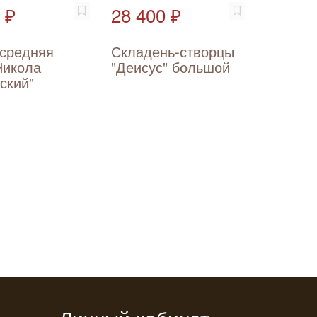
 ₽
28 400 ₽
 средняя
Складень-створцы
Никола
"Деисус" большой
ский"