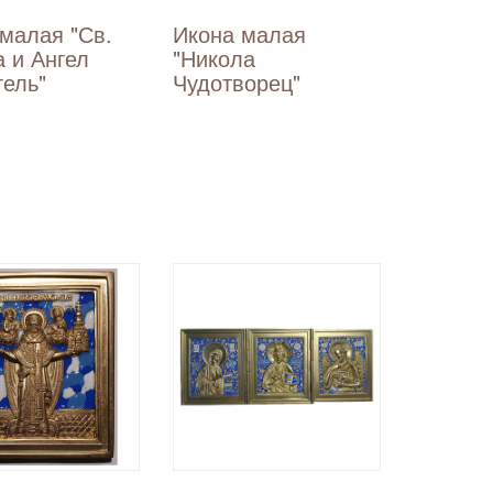
малая "Св.
Икона малая
 и Ангел
"Никола
тель"
Чудотворец"