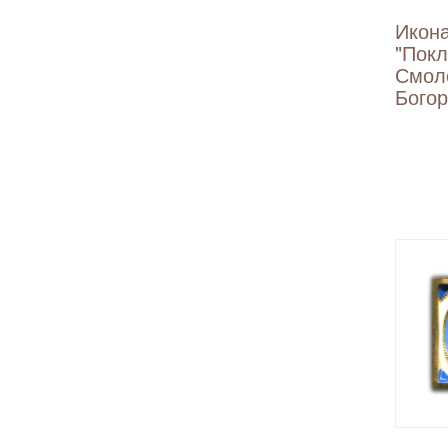
Икон
"Пок
Смол
Бого