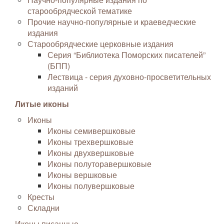
старообрядческой тематике
Прочие научно-популярные и краеведческие
издания
Старообрядческие церковные издания
Серия “Библиотека Поморских писателей”
(БПП)
Лествица - серия духовно-просветительных
изданий
Литые иконы
Иконы
Иконы семивершковые
Иконы трехвершковые
Иконы двухвершковые
Иконы полуторавершковые
Иконы вершковые
Иконы полувершковые
Кресты
Складни
Иконы писанные