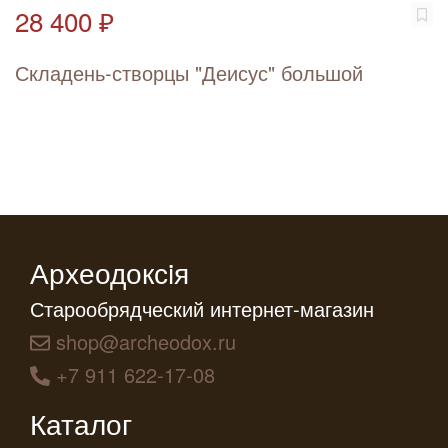
28 400 ₽
Складень-створцы "Деисус" большой
Археодоксiя
Старообрядческий интернет-магазин
shop@archeodox.ru
+7 911 622-17-08
Каталог