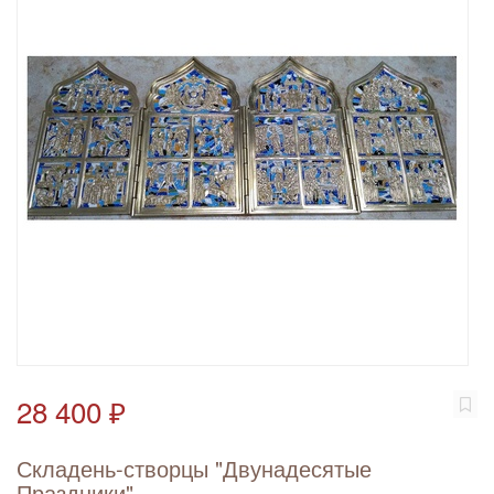
28 400 ₽
Складень-створцы "Двунадесятые
Праздники"