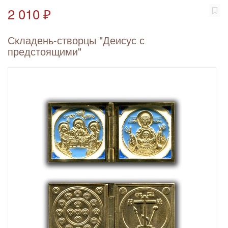
2 010 ₽
Складень-створцы "Деисус с
предстоящими"