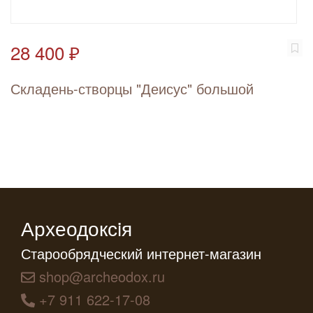
28 400 ₽
Складень-створцы "Деисус" большой
Археодоксiя
Старообрядческий интернет-магазин
shop@archeodox.ru
+7 911 622-17-08