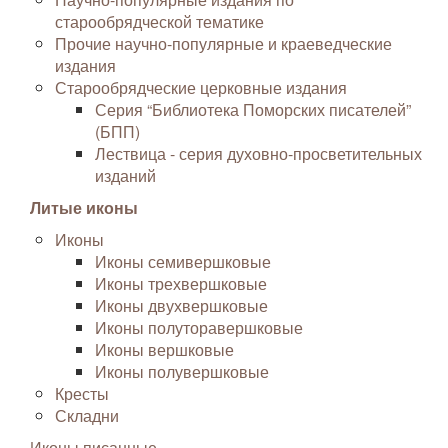
старообрядческой тематике
Прочие научно-популярные и краеведческие
издания
Старообрядческие церковные издания
Серия “Библиотека Поморских писателей”
(БПП)
Лествица - серия духовно-просветительных
изданий
Литые иконы
Иконы
Иконы семивершковые
Иконы трехвершковые
Иконы двухвершковые
Иконы полуторавершковые
Иконы вершковые
Иконы полувершковые
Кресты
Складни
Иконы писанные