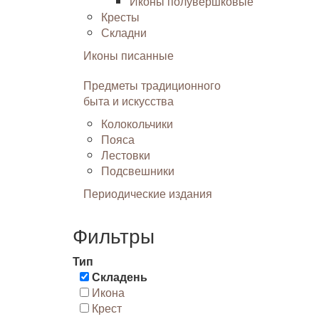
Иконы полувершковые
Кресты
Складни
Иконы писанные
Предметы традиционного
быта и искусства
Колокольчики
Пояса
Лестовки
Подсвешники
Периодические издания
Фильтры
Тип
Складень
Икона
Крест