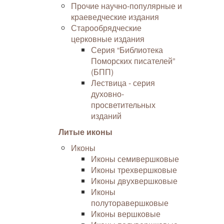
Прочие научно-популярные и
краеведческие издания
Старообрядческие
церковные издания
Серия “Библиотека
Поморских писателей”
(БПП)
Лествица - серия
духовно-
просветительных
изданий
Литые иконы
Иконы
Иконы семивершковые
Иконы трехвершковые
Иконы двухвершковые
Иконы
полуторавершковые
Иконы вершковые