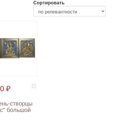
Сортировать
0 ₽
ень-створцы
ус" большой