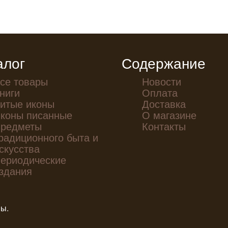
алог
Содержание
се товары
Новости
ниги
Оплата
итые иконы
Доставка
коны писанные
О магазине
редметы
Контакты
радиционного быта и
скусства
ериодические
здания
ны.