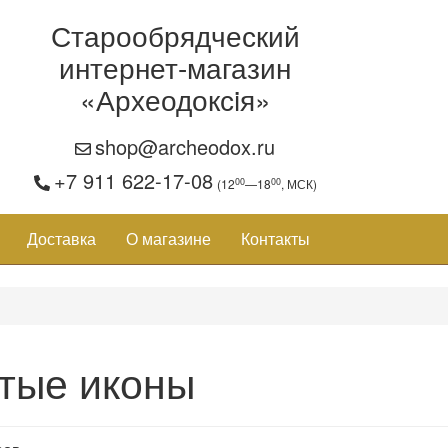
Старообрядческий
интернет-магазин
«Археодоксiя»
shop@archeodox.ru
+7 911 622-17-08
00
00
(12
—18
, МСК)
Доставка
О магазине
Контакты
тые иконы