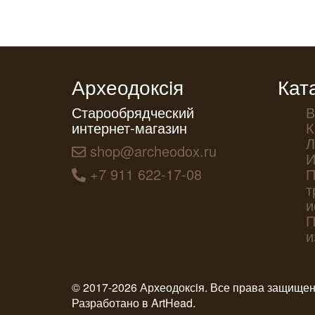
Археодоксiя
Кат
Старообрядческий
В
интернет-магазин
К
Л
shop@archeodox.ru
И
+7 911 622-17-08
П
т
и
П
и
© 2017-2026 Археодоксiя. Все права защище
Разработано в
ArtHead
.