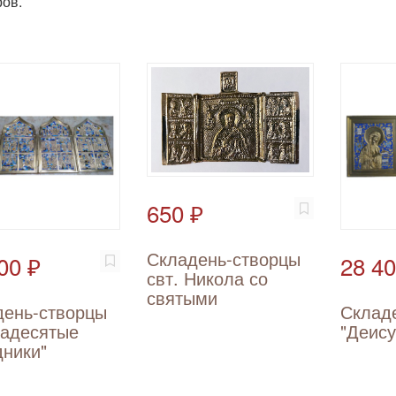
ов.
650 ₽
Складень-створцы
00 ₽
28 40
свт. Никола со
святыми
день-створцы
Склад
надесятые
"Деис
ники"