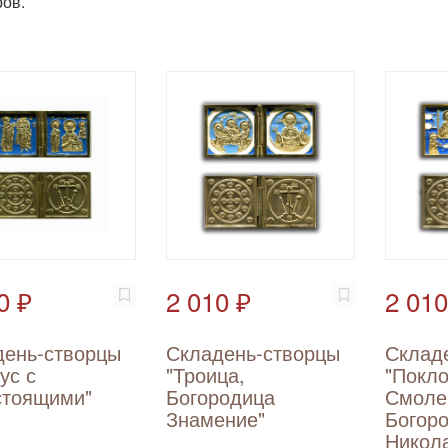
ов.
0 ₽
2 010 ₽
2 010
день-створцы
Складень-створцы
Склад
ус с
"Троица,
"Покл
стоящими"
Богородица
Смоле
Знамение"
Богор
Никол