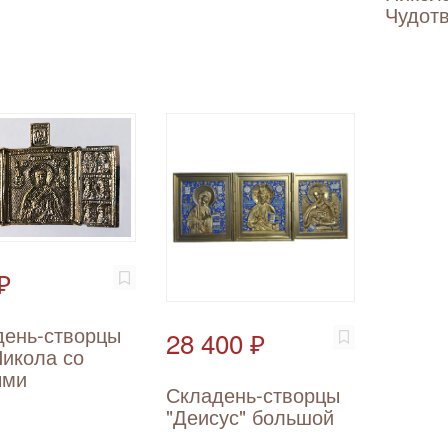
Чудот
₽
день-створцы
28 400 ₽
Никола со
ыми
Складень-створцы
"Деисус" большой