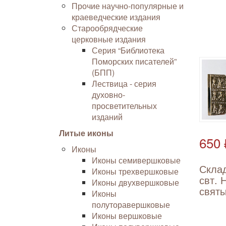
Прочие научно-популярные и
краеведческие издания
Старообрядческие
церковные издания
Серия “Библиотека
Поморских писателей”
(БПП)
Лествица - серия
духовно-
просветительных
изданий
Литые иконы
650 
Иконы
Иконы семивершковые
Скла
Иконы трехвершковые
свт. 
Иконы двухвершковые
свят
Иконы
полуторавершковые
Иконы вершковые