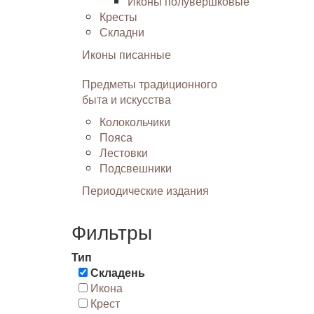
Иконы полувершковые
Кресты
Складни
Иконы писанные
Предметы традиционного
быта и искусства
Колокольчики
Пояса
Лестовки
Подсвешники
Периодические издания
Фильтры
Тип
Складень
Икона
Крест