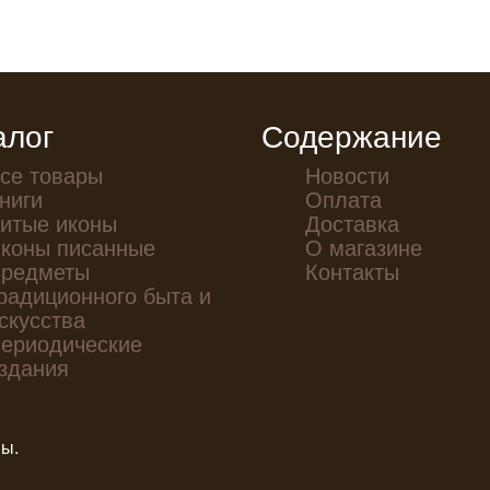
алог
Содержание
се товары
Новости
ниги
Оплата
итые иконы
Доставка
коны писанные
О магазине
редметы
Контакты
радиционного быта и
скусства
ериодические
здания
ны.