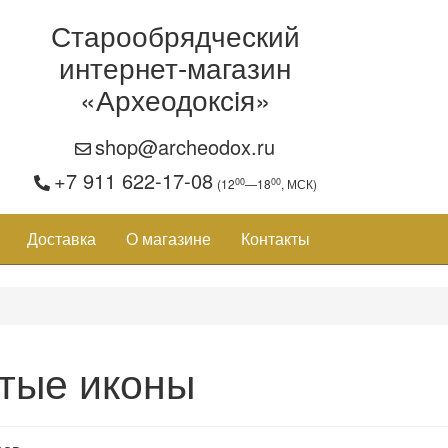
Старообрядческий
интернет-магазин
«Археодоксiя»
shop@archeodox.ru
+7 911 622-17-08
00
00
(12
—18
, МСК)
Доставка
О магазине
Контакты
тые иконы