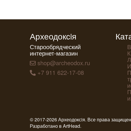
Археодоксiя
Кат
Старообрядческий
В
интернет-магазин
К
Л
shop@archeodox.ru
И
+7 911 622-17-08
П
т
и
П
и
© 2017-2026 Археодоксiя. Все права защище
Разработано в
ArtHead
.