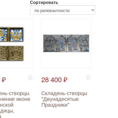
Сортировать
 ₽
28 400 ₽
ень-створцы
Складень-створцы
онение иконе
"Двунадесятые
нской
Праздники"
одицы,
а