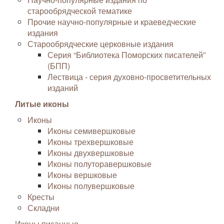
старообрядческой тематике
Прочие научно-популярные и краеведческие
издания
Старообрядческие церковные издания
Серия “Библиотека Поморских писателей”
(БПП)
Лествица - серия духовно-просветительных
изданий
Литые иконы
Иконы
Иконы семивершковые
Иконы трехвершковые
Иконы двухвершковые
Иконы полуторавершковые
Иконы вершковые
Иконы полувершковые
Кресты
Складни
Иконы писанные