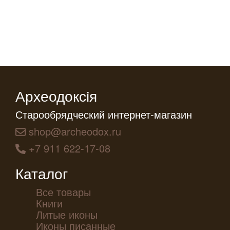
Археодоксiя
Старообрядческий интернет-магазин
shop@archeodox.ru
+7 911 622-17-08
Каталог
Все товары
Книги
Литые иконы
Иконы писанные