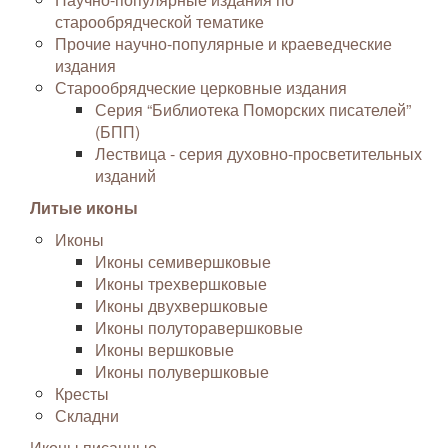
старообрядческой тематике
Прочие научно-популярные и краеведческие
издания
Старообрядческие церковные издания
Серия “Библиотека Поморских писателей”
(БПП)
Лествица - серия духовно-просветительных
изданий
Литые иконы
Иконы
Иконы семивершковые
Иконы трехвершковые
Иконы двухвершковые
Иконы полуторавершковые
Иконы вершковые
Иконы полувершковые
Кресты
Складни
Иконы писанные