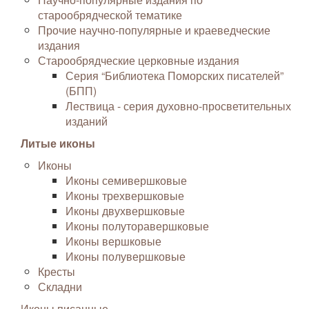
старообрядческой тематике
Прочие научно-популярные и краеведческие
издания
Старообрядческие церковные издания
Серия “Библиотека Поморских писателей”
(БПП)
Лествица - серия духовно-просветительных
изданий
Литые иконы
Иконы
Иконы семивершковые
Иконы трехвершковые
Иконы двухвершковые
Иконы полуторавершковые
Иконы вершковые
Иконы полувершковые
Кресты
Складни
Иконы писанные