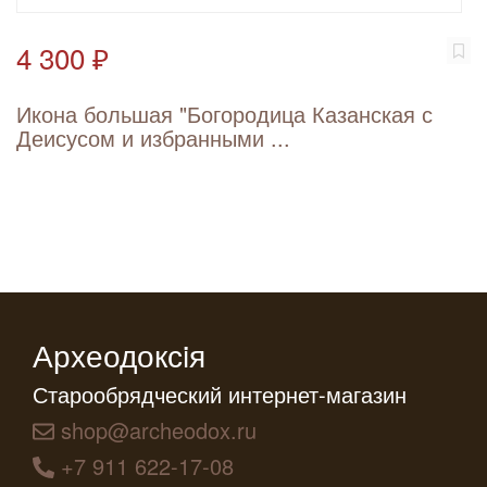
4 300 ₽
Икона большая "Богородица Казанская с
Деисусом и избранными ...
Археодоксiя
Старообрядческий интернет-магазин
shop@archeodox.ru
+7 911 622-17-08