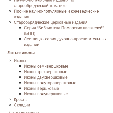
старообрядческой тематике
Прочие научно-популярные и краеведческие
издания
Старообрядческие церковные издания
Серия “Библиотека Поморских писателей”
(БПП)
Лествица - серия духовно-просветительных
изданий
Литые иконы
Иконы
Иконы семивершковые
Иконы трехвершковые
Иконы двухвершковые
Иконы полуторавершковые
Иконы вершковые
Иконы полувершковые
Кресты
Складни
Иконы писанные