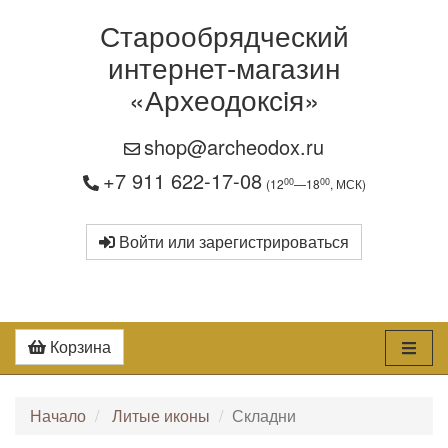
Старообрядческий
интернет-магазин
«Археодоксiя»
shop@archeodox.ru
+7 911 622-17-08
00
00
(12
—18
, МСК)
Войти или зарегистрироваться
Корзина
Начало
Литые иконы
Складни