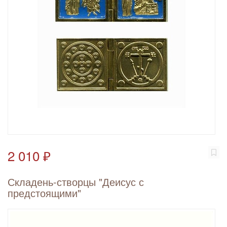
2 010 ₽
Складень-створцы "Деисус с
предстоящими"