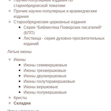
старообрядческой тематике
Прочие научно-популярные и краеведческие
издания
Старообрядческие церковные издания
Серия “Библиотека Поморских писателей”
(БПП)
Лествица - серия духовно-просветительных
изданий
Литые иконы
Иконы
Иконы семивершковые
Иконы трехвершковые
Иконы двухвершковые
Иконы полуторавершковые
Иконы вершковые
Иконы полувершковые
Кресты
Складни
Иконы писанные