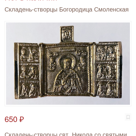
Складень-створцы Богородица Смоленская
650 ₽
Складень-створцы свт. Никола со святыми