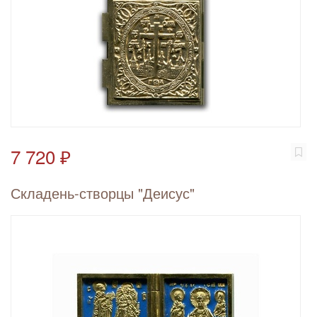
7 720 ₽
Складень-створцы "Деисус"