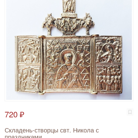
720 ₽
Складень-створцы свт. Никола с
праздниками