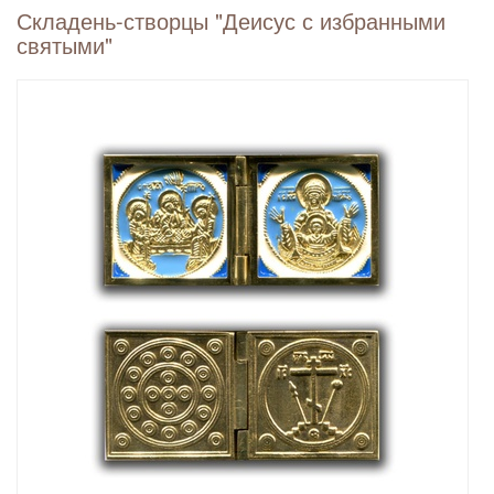
Складень-створцы "Деисус с избранными
святыми"