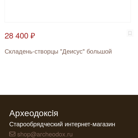
28 400 ₽
Складень-створцы "Деисус" большой
Археодоксiя
Старообрядческий интернет-магазин
shop@archeodox.ru