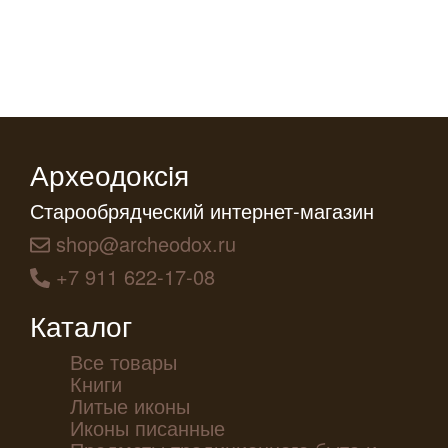
Археодоксiя
Старообрядческий интернет-магазин
shop@archeodox.ru
+7 911 622-17-08
Каталог
Все товары
Книги
Литые иконы
Иконы писанные