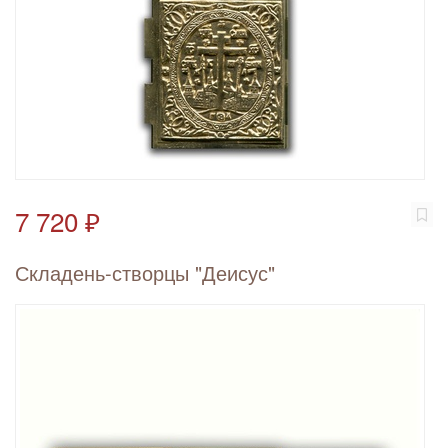
7 720 ₽
Складень-створцы "Деисус"