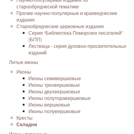
старообрядческой тематике
Прочие научно-популярные и краеведческие
издания
Старообрядческие церковные издания
Серия “Библиотека Поморских писателей”
(БПП)
Лествица - серия духовно-просветительных
изданий
Литые иконы
Иконы
Иконы семивершковые
Иконы трехвершковые
Иконы двухвершковые
Иконы полуторавершковые
Иконы вершковые
Иконы полувершковые
Кресты
Складни
Иконы писанные