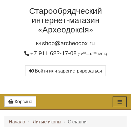
Старообрядческий
интернет-магазин
«Археодоксiя»
shop@archeodox.ru
+7 911 622-17-08
00
00
(12
—18
, МСК)
Войти или зарегистрироваться
Корзина
Начало
Литые иконы
Складни