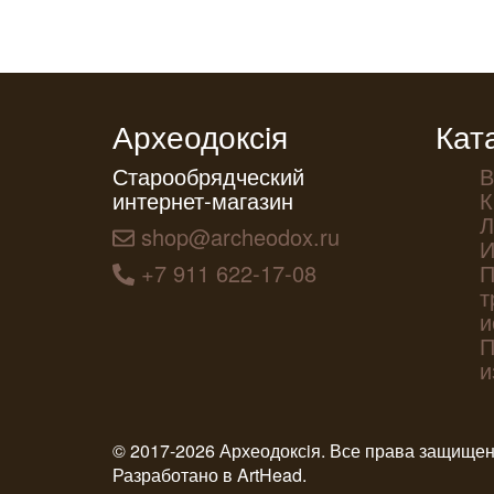
Археодоксiя
Кат
Старообрядческий
В
интернет-магазин
К
Л
shop@archeodox.ru
И
+7 911 622-17-08
П
т
и
П
и
© 2017-2026 Археодоксiя. Все права защище
Разработано в
ArtHead
.