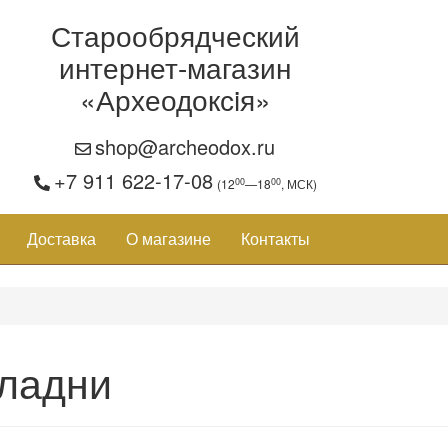
Старообрядческий
интернет-магазин
«Археодоксiя»
shop@archeodox.ru
+7 911 622-17-08
00
00
(12
—18
, МСК)
Доставка
О магазине
Контакты
ладни