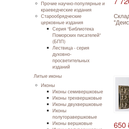
7 72
Прочие научно-популярные и
краеведческие издания
Скла
Старообрядческие
"Деис
церковные издания
Серия “Библиотека
Поморских писателей”
(БПП)
Лествица - серия
духовно-
просветительных
изданий
Литые иконы
Иконы
Иконы семивершковые
Иконы трехвершковые
Иконы двухвершковые
Иконы
полуторавершковые
650 
Иконы вершковые