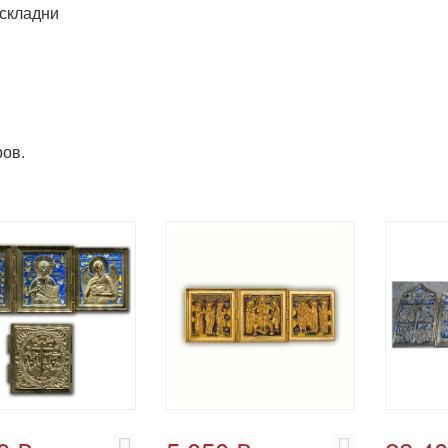
складни
ов.