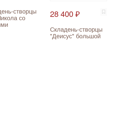
день-створцы
28 400 ₽
Никола со
ыми
Складень-створцы
"Деисус" большой