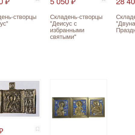
0 ₽
5 050 ₽
28 40
день-створцы
Складень-створцы
Склад
ус"
"Деисус с
"Двун
избранными
Празд
святыми"
₽