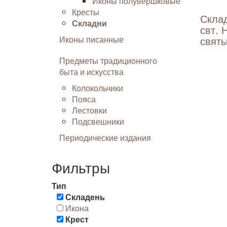
Иконы полувершковые
Кресты
Скла
Складни
свт. 
Иконы писанные
свят
Предметы традиционного
быта и искусства
Колокольчики
Пояса
Лестовки
Подсвешники
Периодические издания
Фильтры
Тип
Складень
Икона
Крест