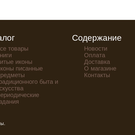
алог
Содержание
се товары
Новости
ниги
Оплата
итые иконы
Доставка
коны писанные
О магазине
редметы
Контакты
радиционного быта и
скусства
ериодические
здания
ны.