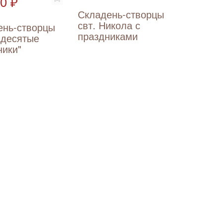
0 ₽
Складень-створцы
свт. Никола с
ень-створцы
праздниками
адесятые
ники"