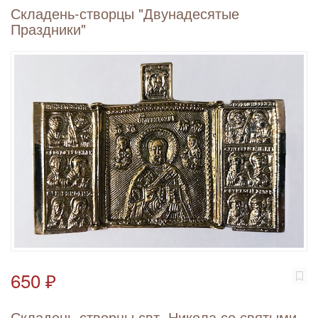
Складень-створцы "Двунадесятые
Праздники"
650 ₽
Складень-створцы свт. Никола со святыми