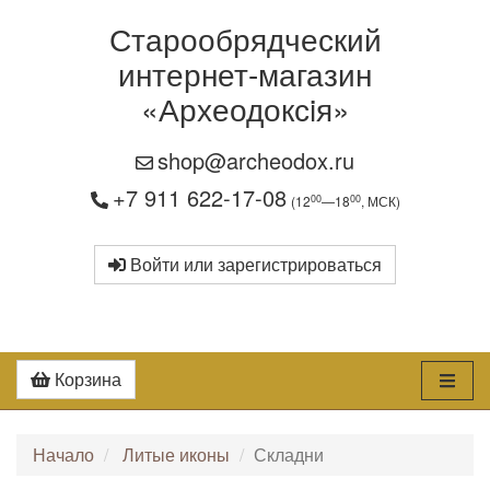
Старообрядческий
интернет-магазин
«Археодоксiя»
shop@archeodox.ru
+7 911 622-17-08
00
00
(12
—18
, МСК)
Войти или зарегистрироваться
Корзина
Начало
Литые иконы
Складни