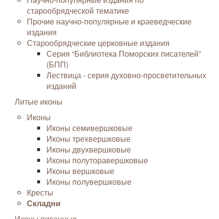
старообрядческой тематике
Прочие научно-популярные и краеведческие
издания
Старообрядческие церковные издания
Серия “Библиотека Поморских писателей”
(БПП)
Лествица - серия духовно-просветительных
изданий
Литые иконы
Иконы
Иконы семивершковые
Иконы трехвершковые
Иконы двухвершковые
Иконы полуторавершковые
Иконы вершковые
Иконы полувершковые
Кресты
Складни
Иконы писанные