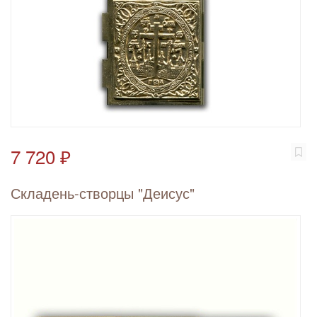
7 720 ₽
Складень-створцы "Деисус"