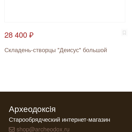
28 400 ₽
Складень-створцы "Деисус" большой
Археодоксiя
Старообрядческий интернет-магазин
shop@archeodox.ru