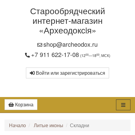
Старообрядческий
интернет-магазин
«Археодоксiя»
shop@archeodox.ru
+7 911 622-17-08
00
00
(12
—18
, МСК)
Войти или зарегистрироваться
Корзина
Начало
Литые иконы
Складни