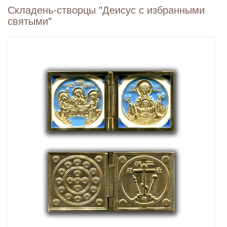
Складень-створцы "Деисус с избранными
святыми"