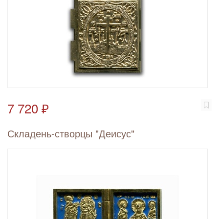
7 720 ₽
Складень-створцы "Деисус"