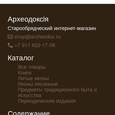
Археодоксiя
Старообрядческий интернет-магазин
shop@archeodox.ru
+7 911 622-17-08
Каталог
Все товары
Книги
Литые иконы
Иконы писанные
Предметы традиционного быта и
искусства
Периодические издания
Содержание