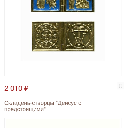
2 010 ₽
Складень-створцы "Деисус с
предстоящими"