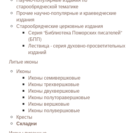
старообрядческой тематике
Прочие научно-популярные и краеведческие
издания
Старообрядческие церковные издания
Серия “Библиотека Поморских писателей”
(БПП)
Лествица - серия духовно-просветительных
изданий
Литые иконы
Иконы
Иконы семивершковые
Иконы трехвершковые
Иконы двухвершковые
Иконы полуторавершковые
Иконы вершковые
Иконы полувершковые
Кресты
Складни
Иконы писанные