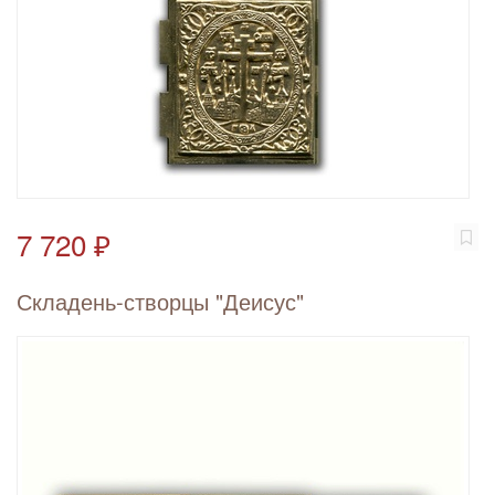
7 720 ₽
Складень-створцы "Деисус"