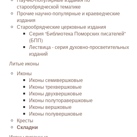
старообрядческой тематике
Прочие научно-популярные и краеведческие
издания
Старообрядческие церковные издания
Серия “Библиотека Поморских писателей”
(БПП)
Лествица - серия духовно-просветительных
изданий
Литые иконы
Иконы
Иконы семивершковые
Иконы трехвершковые
Иконы двухвершковые
Иконы полуторавершковые
Иконы вершковые
Иконы полувершковые
Кресты
Складни
Иконы писанные