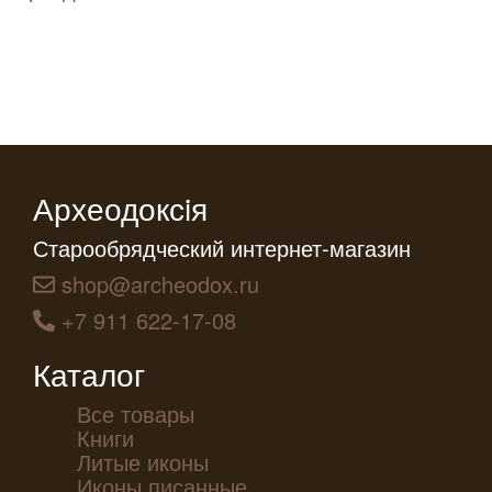
Археодоксiя
Старообрядческий интернет-магазин
shop@archeodox.ru
+7 911 622-17-08
Каталог
Все товары
Книги
Литые иконы
Иконы писанные