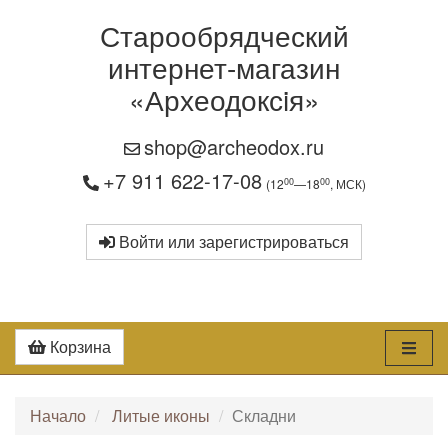
Старообрядческий
интернет-магазин
«Археодоксiя»
shop@archeodox.ru
+7 911 622-17-08
00
00
(12
—18
, МСК)
Войти или зарегистрироваться
Корзина
Начало
Литые иконы
Складни