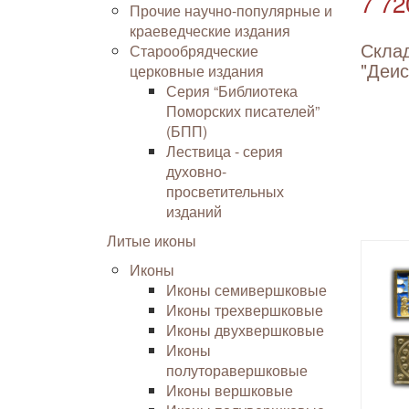
7 72
Прочие научно-популярные и
краеведческие издания
Скла
Старообрядческие
"Деис
церковные издания
Серия “Библиотека
Поморских писателей”
(БПП)
Лествица - серия
духовно-
просветительных
изданий
Литые иконы
Иконы
Иконы семивершковые
Иконы трехвершковые
Иконы двухвершковые
Иконы
полуторавершковые
Иконы вершковые