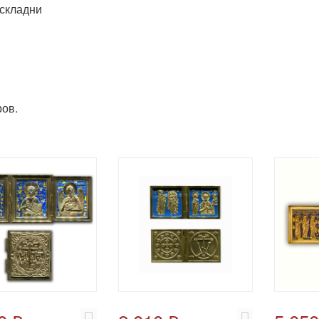
складни
ов.