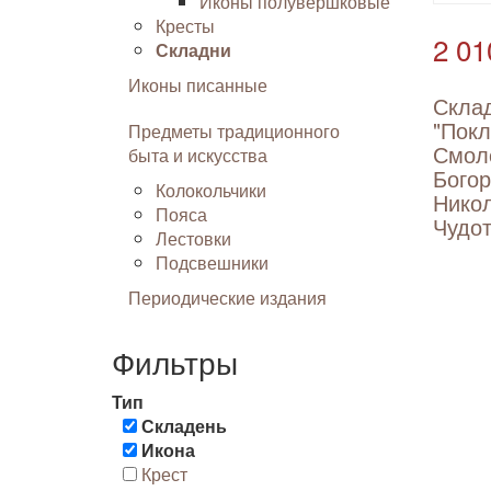
Иконы полувершковые
Кресты
2 01
Складни
Иконы писанные
Скла
"Покл
Предметы традиционного
Смол
быта и искусства
Бого
Колокольчики
Нико
Пояса
Чудот
Лестовки
Подсвешники
Периодические издания
Фильтры
Тип
Складень
Икона
Крест