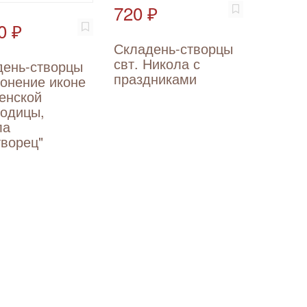
720 ₽
0 ₽
Складень-створцы
свт. Никола с
день-створцы
праздниками
онение иконе
енской
родицы,
ла
ворец"