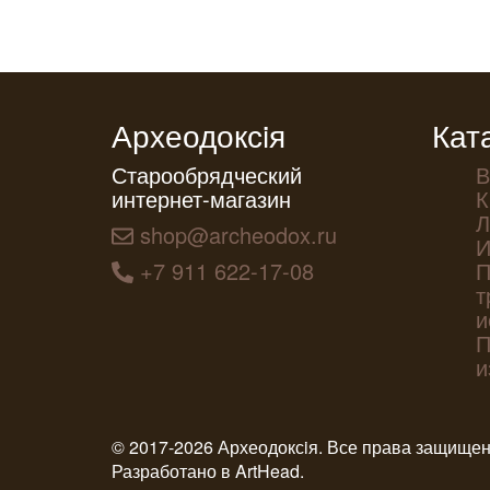
Археодоксiя
Кат
Старообрядческий
В
интернет-магазин
К
Л
shop@archeodox.ru
И
+7 911 622-17-08
П
т
и
П
и
© 2017-2026 Археодоксiя. Все права защище
Разработано в
ArtHead
.