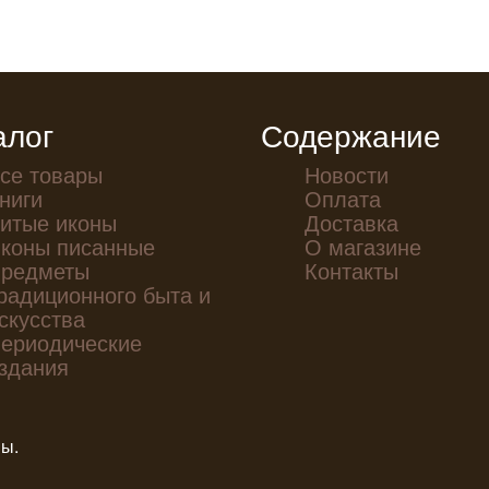
алог
Содержание
се товары
Новости
ниги
Оплата
итые иконы
Доставка
коны писанные
О магазине
редметы
Контакты
радиционного быта и
скусства
ериодические
здания
ны.