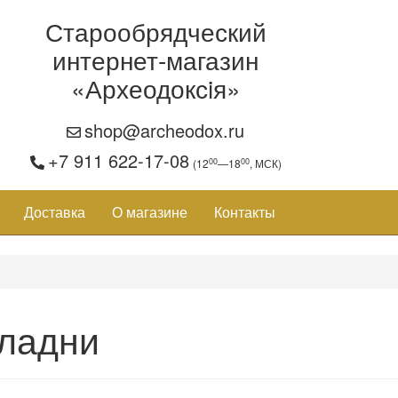
Старообрядческий
интернет-магазин
«Археодоксiя»
shop@archeodox.ru
+7 911 622-17-08
00
00
(12
—18
, МСК)
Доставка
О магазине
Контакты
ладни