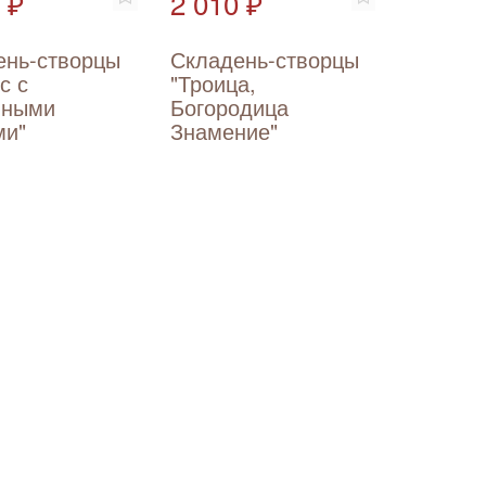
 ₽
2 010 ₽
ень-створцы
Складень-створцы
с с
"Троица,
нными
Богородица
ми"
Знамение"