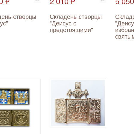
0 ₽
2 010 ₽
5 050
день-створцы
Складень-створцы
Склад
ус"
"Деисус с
"Деису
предстоящими"
избра
святы