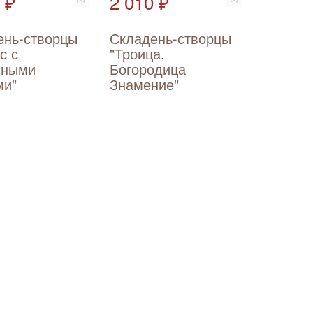
 ₽
2 010 ₽
ень-створцы
Складень-створцы
с с
"Троица,
нными
Богородица
ми"
Знамение"