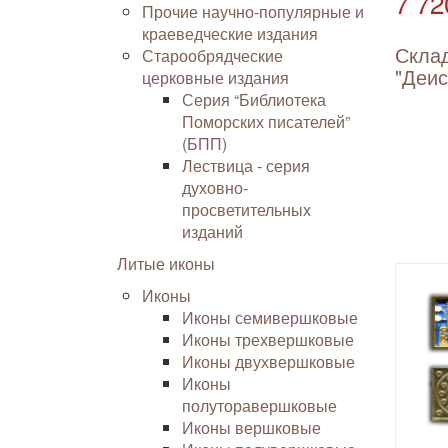
7 72
Прочие научно-популярные и
краеведческие издания
Скла
Старообрядческие
"Деис
церковные издания
Серия “Библиотека
Поморских писателей”
(БПП)
Лествица - серия
духовно-
просветительных
изданий
Литые иконы
Иконы
Иконы семивершковые
Иконы трехвершковые
Иконы двухвершковые
Иконы
полуторавершковые
Иконы вершковые