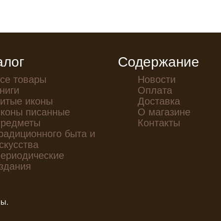
алог
Содержание
се товары
Новости
ниги
Оплата
итые иконы
Доставка
коны писанные
О магазине
редметы
Контакты
радиционного быта и
скусства
ериодические
здания
ны.