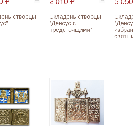
0 ₽
2 010 ₽
5 050
день-створцы
Складень-створцы
Склад
ус"
"Деисус с
"Деису
предстоящими"
избра
святы