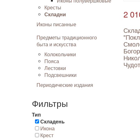
Иконы полувершковые
Кресты
2 01
Складни
Иконы писанные
Скла
"Покл
Предметы традиционного
Смол
быта и искусства
Бого
Колокольчики
Нико
Пояса
Чудот
Лестовки
Подсвешники
Периодические издания
Фильтры
Тип
Складень
Икона
Крест