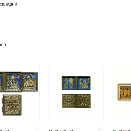
складни
ов.