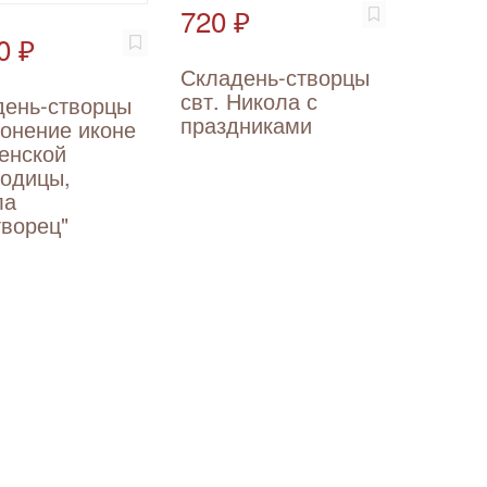
720 ₽
0 ₽
Складень-створцы
свт. Никола с
день-створцы
праздниками
онение иконе
енской
родицы,
ла
ворец"