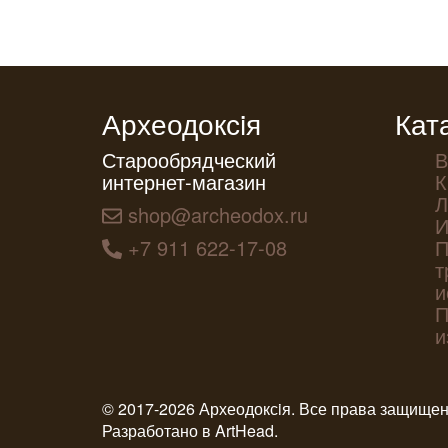
Археодоксiя
Кат
Старообрядческий
В
интернет-магазин
К
Л
shop@archeodox.ru
И
+7 911 622-17-08
П
т
и
П
и
© 2017-2026 Археодоксiя. Все права защище
Разработано в
ArtHead
.