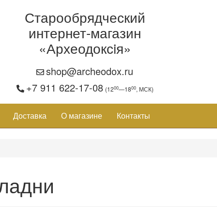
Старообрядческий
интернет-магазин
«Археодоксiя»
shop@archeodox.ru
+7 911 622-17-08
00
00
(12
—18
, МСК)
Доставка
О магазине
Контакты
ладни