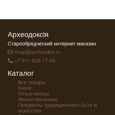
Археодоксiя
Старообрядческий интернет-магазин
shop@archeodox.ru
+7 911 622-17-08
Каталог
Все товары
Книги
Литые иконы
Иконы писанные
Предметы традиционного быта и
искусства