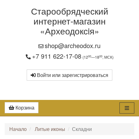
Старообрядческий
интернет-магазин
«Археодоксiя»
shop@archeodox.ru
+7 911 622-17-08
00
00
(12
—18
, МСК)
Войти или зарегистрироваться
Корзина
Начало
Литые иконы
Складни