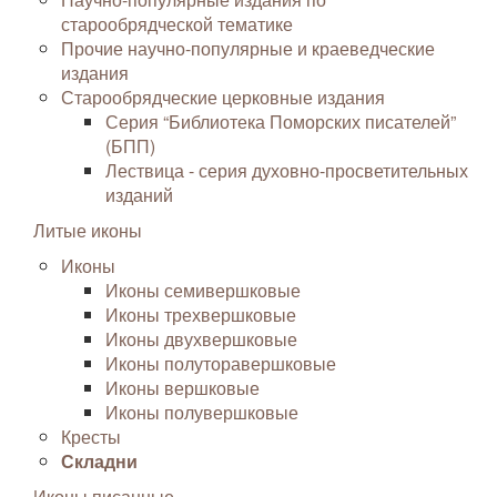
старообрядческой тематике
Прочие научно-популярные и краеведческие
издания
Старообрядческие церковные издания
Серия “Библиотека Поморских писателей”
(БПП)
Лествица - серия духовно-просветительных
изданий
Литые иконы
Иконы
Иконы семивершковые
Иконы трехвершковые
Иконы двухвершковые
Иконы полуторавершковые
Иконы вершковые
Иконы полувершковые
Кресты
Складни
Иконы писанные