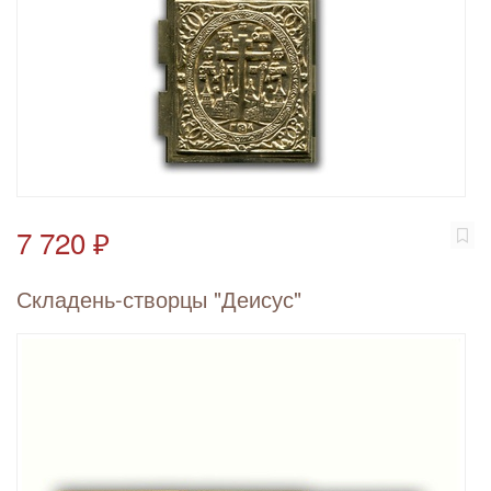
7 720 ₽
Складень-створцы "Деисус"