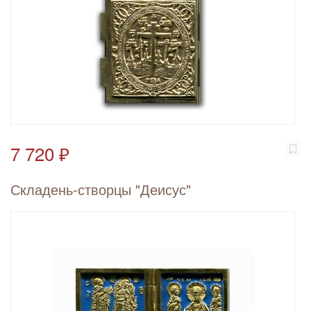
7 720 ₽
Складень-створцы "Деисус"