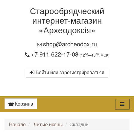
Старообрядческий
интернет-магазин
«Археодоксiя»
shop@archeodox.ru
+7 911 622-17-08
00
00
(12
—18
, МСК)
Войти или зарегистрироваться
Корзина
Начало
Литые иконы
Складни