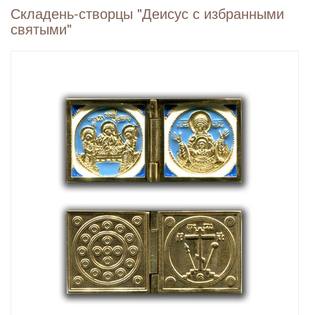
Складень-створцы "Деисус с избранными
святыми"