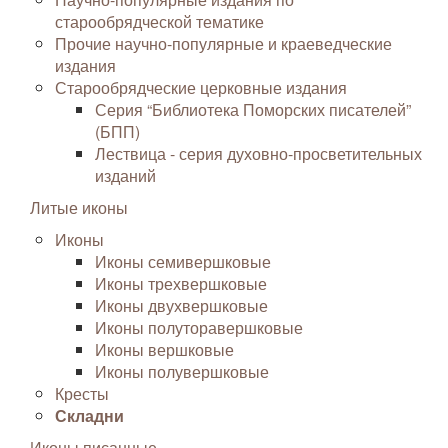
старообрядческой тематике
Прочие научно-популярные и краеведческие
издания
Старообрядческие церковные издания
Серия “Библиотека Поморских писателей”
(БПП)
Лествица - серия духовно-просветительных
изданий
Литые иконы
Иконы
Иконы семивершковые
Иконы трехвершковые
Иконы двухвершковые
Иконы полуторавершковые
Иконы вершковые
Иконы полувершковые
Кресты
Складни
Иконы писанные