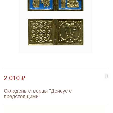
2 010 ₽
Складень-створцы "Деисус с
предстоящими"