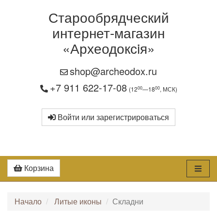
Старообрядческий
интернет-магазин
«Археодоксiя»
shop@archeodox.ru
+7 911 622-17-08
00
00
(12
—18
, МСК)
Войти или зарегистрироваться
Корзина
Начало
Литые иконы
Складни