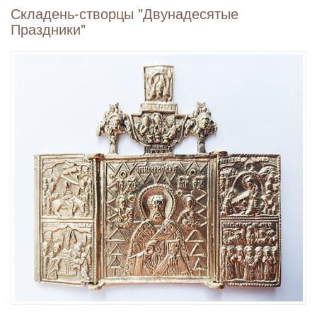
Складень-створцы "Двунадесятые
Праздники"