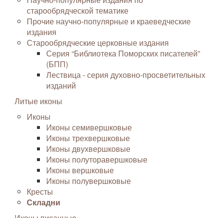
старообрядческой тематике
Прочие научно-популярные и краеведческие
издания
Старообрядческие церковные издания
Серия “Библиотека Поморских писателей”
(БПП)
Лествица - серия духовно-просветительных
изданий
Литые иконы
Иконы
Иконы семивершковые
Иконы трехвершковые
Иконы двухвершковые
Иконы полуторавершковые
Иконы вершковые
Иконы полувершковые
Кресты
Складни
Иконы писанные