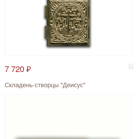
7 720 ₽
Складень-створцы "Деисус"