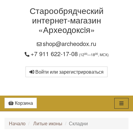
Старообрядческий
интернет-магазин
«Археодоксiя»
shop@archeodox.ru
+7 911 622-17-08
00
00
(12
—18
, МСК)
Войти или зарегистрироваться
Корзина
Начало
Литые иконы
Складни