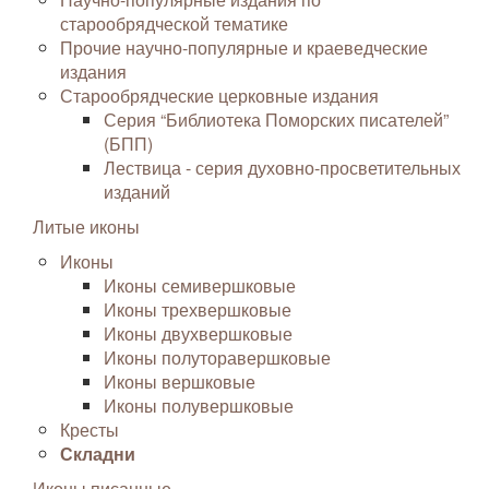
старообрядческой тематике
Прочие научно-популярные и краеведческие
издания
Старообрядческие церковные издания
Серия “Библиотека Поморских писателей”
(БПП)
Лествица - серия духовно-просветительных
изданий
Литые иконы
Иконы
Иконы семивершковые
Иконы трехвершковые
Иконы двухвершковые
Иконы полуторавершковые
Иконы вершковые
Иконы полувершковые
Кресты
Складни
Иконы писанные