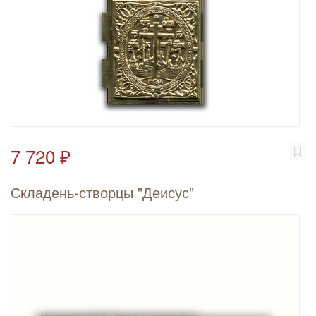
7 720 ₽
Складень-створцы "Деисус"