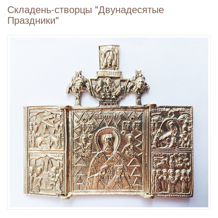
Складень-створцы "Двунадесятые
Праздники"