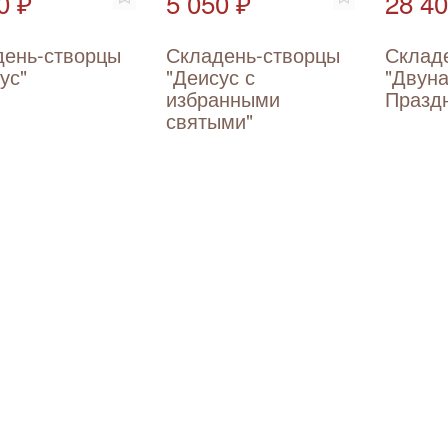
0 ₽
5 050 ₽
28 40
день-створцы
Складень-створцы
Склад
ус"
"Деисус с
"Двун
избранными
Празд
святыми"