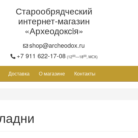
Старообрядческий
интернет-магазин
«Археодоксiя»
shop@archeodox.ru
+7 911 622-17-08
00
00
(12
—18
, МСК)
Доставка
О магазине
Контакты
ладни