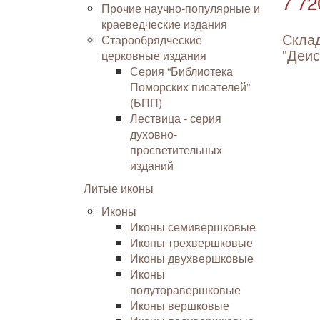
7 72
Прочие научно-популярные и
краеведческие издания
Скла
Старообрядческие
"Деис
церковные издания
Серия “Библиотека
Поморских писателей”
(БПП)
Лествица - серия
духовно-
просветительных
изданий
Литые иконы
Иконы
Иконы семивершковые
Иконы трехвершковые
Иконы двухвершковые
Иконы
полуторавершковые
Иконы вершковые