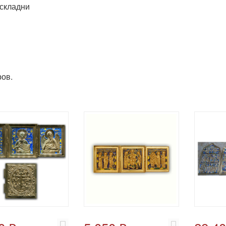
складни
ов.