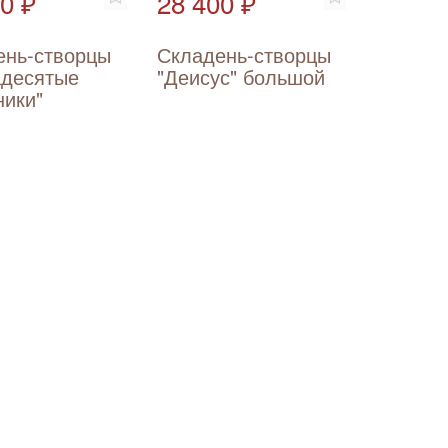
0 ₽
28 400 ₽
ень-створцы
Складень-створцы
адесятые
"Деисус" большой
ники"