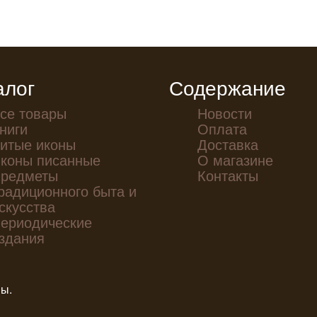
алог
Содержание
се товары
Новости
ниги
Оплата
итые иконы
Доставка
коны писанные
О магазине
редметы
Контакты
радиционного быта и
скусства
ериодические
здания
ны.