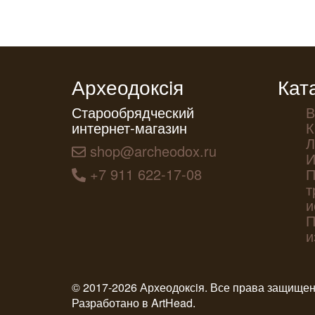
Археодоксiя
Кат
Старообрядческий
В
интернет-магазин
К
Л
shop@archeodox.ru
И
+7 911 622-17-08
П
т
и
П
и
© 2017-2026 Археодоксiя. Все права защище
Разработано в
ArtHead
.