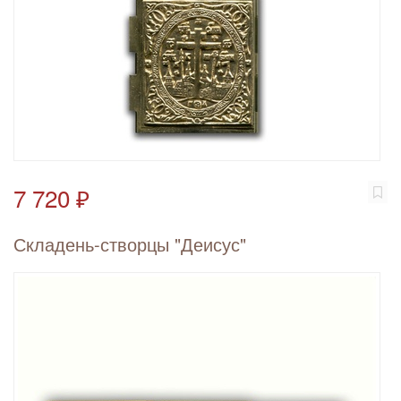
7 720 ₽
Складень-створцы "Деисус"