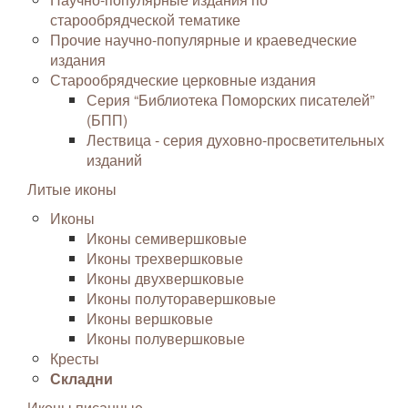
старообрядческой тематике
Прочие научно-популярные и краеведческие
издания
Старообрядческие церковные издания
Серия “Библиотека Поморских писателей”
(БПП)
Лествица - серия духовно-просветительных
изданий
Литые иконы
Иконы
Иконы семивершковые
Иконы трехвершковые
Иконы двухвершковые
Иконы полуторавершковые
Иконы вершковые
Иконы полувершковые
Кресты
Складни
Иконы писанные