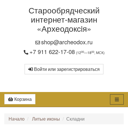
Старообрядческий
интернет-магазин
«Археодоксiя»
shop@archeodox.ru
+7 911 622-17-08
00
00
(12
—18
, МСК)
Войти или зарегистрироваться
Корзина
Начало
Литые иконы
Складни