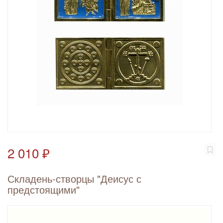
2 010 ₽
Складень-створцы "Деисус с
предстоящими"