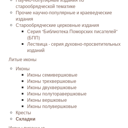
старообрядческой тематике
Прочие научно-популярные и краеведческие
издания
Старообрядческие церковные издания
Серия “Библиотека Поморских писателей”
(БПП)
Лествица - серия духовно-просветительных
изданий
Литые иконы
Иконы
Иконы семивершковые
Иконы трехвершковые
Иконы двухвершковые
Иконы полуторавершковые
Иконы вершковые
Иконы полувершковые
Кресты
Складни
Иконы писанные