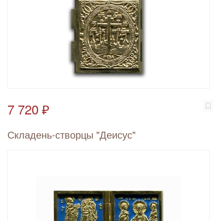
7 720 ₽
Складень-створцы "Деисус"