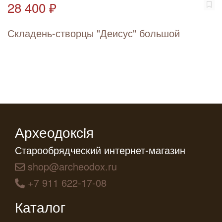
28 400 ₽
Складень-створцы "Деисус" большой
Археодоксiя
Старообрядческий интернет-магазин
shop@archeodox.ru
+7 911 622-17-08
Каталог