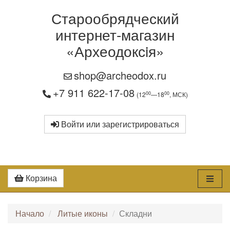
Старообрядческий
интернет-магазин
«Археодоксiя»
shop@archeodox.ru
+7 911 622-17-08
00
00
(12
—18
, МСК)
Войти или зарегистрироваться
Корзина
Начало
Литые иконы
Складни