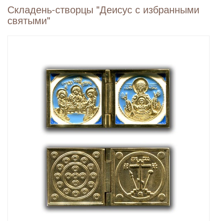
Складень-створцы "Деисус с избранными
святыми"