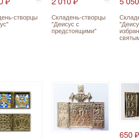
0 ₽
2 010 ₽
5 050
день-створцы
Складень-створцы
Склад
ус"
"Деисус с
"Деису
предстоящими"
избра
святы
650 