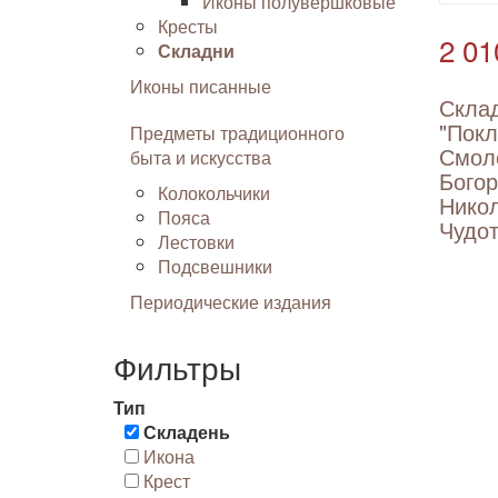
Иконы полувершковые
Кресты
2 01
Складни
Иконы писанные
Скла
"Покл
Предметы традиционного
Смол
быта и искусства
Бого
Колокольчики
Нико
Пояса
Чудот
Лестовки
Подсвешники
Периодические издания
Фильтры
Тип
Складень
Икона
Крест