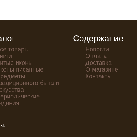
алог
Содержание
се товары
Новости
ниги
Оплата
итые иконы
Доставка
коны писанные
О магазине
редметы
Контакты
радиционного быта и
скусства
ериодические
здания
ны.