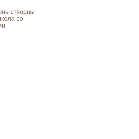
ень-створцы
икола со
ми