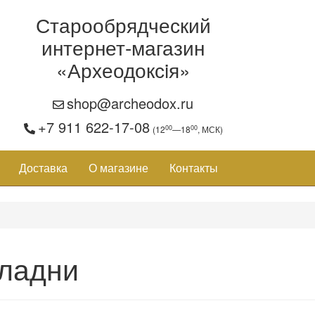
Старообрядческий
интернет-магазин
«Археодоксiя»
shop@archeodox.ru
+7 911 622-17-08
00
00
(12
—18
, МСК)
Доставка
О магазине
Контакты
ладни