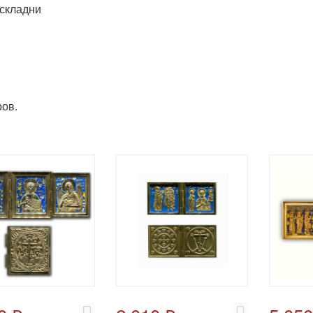
складни
ов.