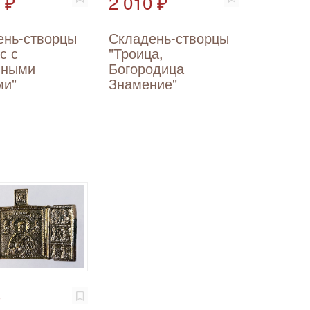
 ₽
2 010 ₽
ень-створцы
Складень-створцы
с с
"Троица,
нными
Богородица
ми"
Знамение"
₽