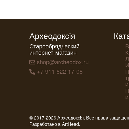
Археодоксiя
Кат
Старообрядческий
В
интернет-магазин
К
Л
shop@archeodox.ru
И
+7 911 622-17-08
П
т
и
П
и
© 2017-2026 Археодоксiя. Все права защище
Разработано в
ArtHead
.