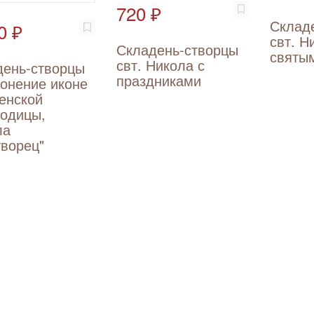
720 ₽
Склад
0 ₽
свт. Н
Складень-створцы
святы
свт. Никола с
день-створцы
праздниками
онение иконе
енской
родицы,
ла
ворец"