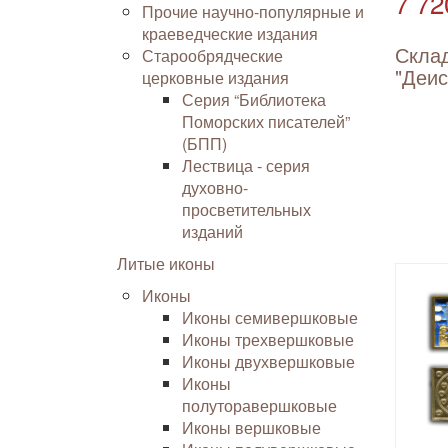
7 72
Прочие научно-популярные и
краеведческие издания
Скла
Старообрядческие
"Деис
церковные издания
Серия “Библиотека
Поморских писателей”
(БПП)
Лествица - серия
духовно-
просветительных
изданий
Литые иконы
Иконы
Иконы семивершковые
Иконы трехвершковые
Иконы двухвершковые
Иконы
полуторавершковые
Иконы вершковые