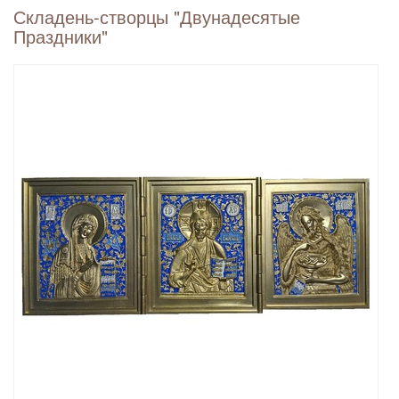
Складень-створцы "Двунадесятые
Праздники"