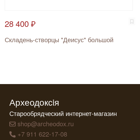
28 400 ₽
Складень-створцы "Деисус" большой
Археодоксiя
Старообрядческий интернет-магазин
shop@archeodox.ru
+7 911 622-17-08