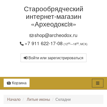
Старообрядческий
интернет-магазин
«Археодоксiя»
shop@archeodox.ru
+7 911 622-17-08
00
00
(12
—18
, МСК)
Войти или зарегистрироваться
Корзина
Начало
Литые иконы
Складни