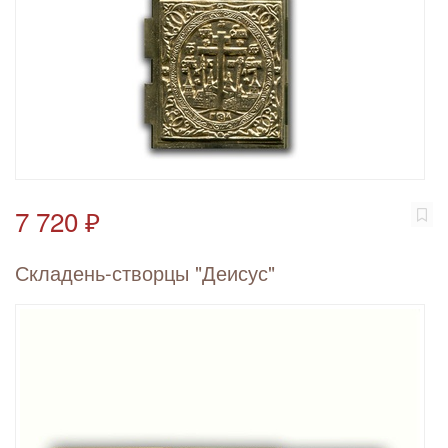
7 720 ₽
Складень-створцы "Деисус"