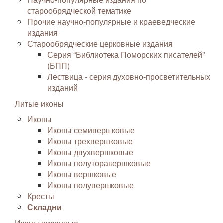
старообрядческой тематике
Прочие научно-популярные и краеведческие
издания
Старообрядческие церковные издания
Серия “Библиотека Поморских писателей”
(БПП)
Лествица - серия духовно-просветительных
изданий
Литые иконы
Иконы
Иконы семивершковые
Иконы трехвершковые
Иконы двухвершковые
Иконы полуторавершковые
Иконы вершковые
Иконы полувершковые
Кресты
Складни
Иконы писанные