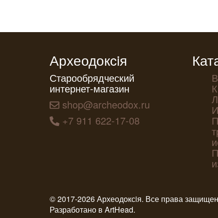
Археодоксiя
Кат
Старообрядческий
В
интернет-магазин
К
Л
shop@archeodox.ru
И
+7 911 622-17-08
П
т
и
П
и
© 2017-2026 Археодоксiя. Все права защище
Разработано в
ArtHead
.