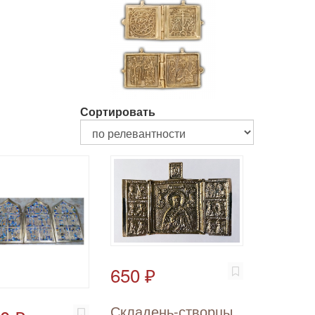
Сортировать
650 ₽
Складень-створцы