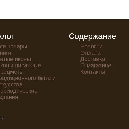
алог
Содержание
се товары
Новости
ниги
Оплата
итые иконы
Доставка
коны писанные
О магазине
редметы
Контакты
радиционного быта и
скусства
ериодические
здания
ны.