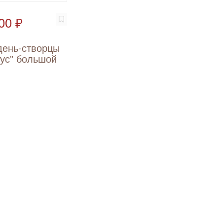
00 ₽
день-створцы
ус" большой