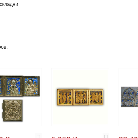
складни
ов.