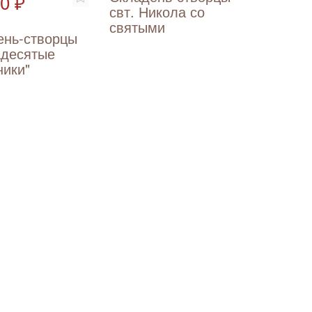
0 ₽
свт. Никола со
святыми
ень-створцы
адесятые
ники"