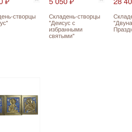
0 ₽
5 050 ₽
28 40
день-створцы
Складень-створцы
Склад
ус"
"Деисус с
"Двун
избранными
Празд
святыми"