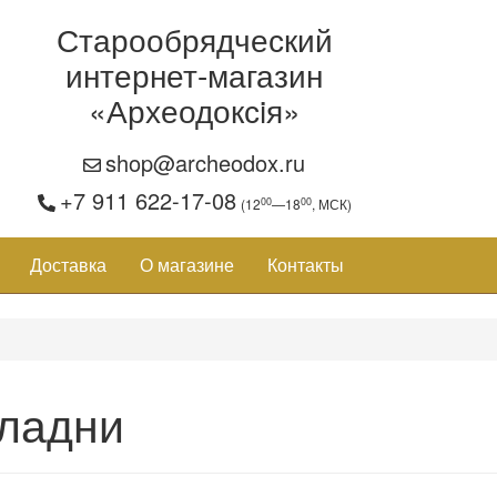
Старообрядческий
интернет-магазин
«Археодоксiя»
shop@archeodox.ru
+7 911 622-17-08
00
00
(12
—18
, МСК)
Доставка
О магазине
Контакты
ладни