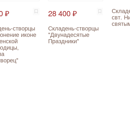
Склад
0 ₽
28 400 ₽
свт. Н
святы
день-створцы
Складень-створцы
онение иконе
"Двунадесятые
енской
Праздники"
родицы,
ла
ворец"