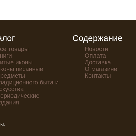
алог
Содержание
се товары
Новости
ниги
Оплата
итые иконы
Доставка
коны писанные
О магазине
редметы
Контакты
радиционного быта и
скусства
ериодические
здания
ны.