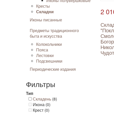
Иконы полувершковые
Кресты
2 01
Складни
Иконы писанные
Скла
"Покл
Предметы традиционного
Смол
быта и искусства
Бого
Колокольчики
Нико
Пояса
Чудот
Лестовки
Подсвешники
Периодические издания
Фильтры
Тип
Складень
(8)
Икона (0)
Крест (0)