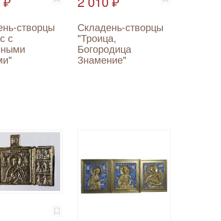
 ₽
2 010 ₽
ень-створцы
Складень-створцы
с с
"Троица,
нными
Богородица
ми"
Знамение"
₽