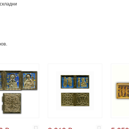
складни
ов.