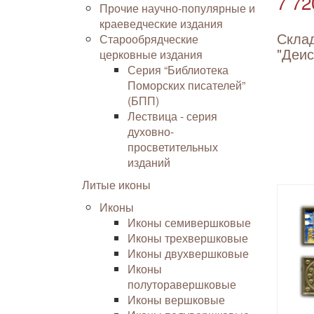
7 72
Прочие научно-популярные и
краеведческие издания
Скла
Старообрядческие
"Деис
церковные издания
Серия “Библиотека
Поморских писателей”
(БПП)
Лествица - серия
духовно-
просветительных
изданий
Литые иконы
Иконы
Иконы семивершковые
Иконы трехвершковые
Иконы двухвершковые
Иконы
полуторавершковые
Иконы вершковые