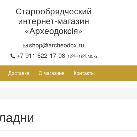
Старообрядческий
интернет-магазин
«Археодоксiя»
shop@archeodox.ru
+7 911 622-17-08
00
00
(12
—18
, МСК)
Доставка
О магазине
Контакты
ладни