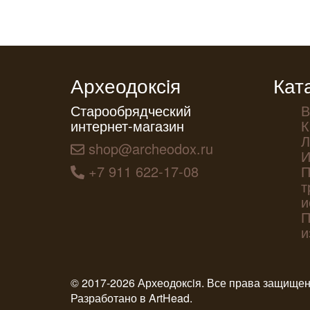
Археодоксiя
Кат
Старообрядческий
В
интернет-магазин
К
Л
shop@archeodox.ru
И
+7 911 622-17-08
П
т
и
П
и
© 2017-2026 Археодоксiя. Все права защище
Разработано в
ArtHead
.