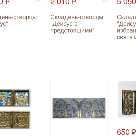
0 ₽
2 010 ₽
5 050
день-створцы
Складень-створцы
Склад
ус"
"Деисус с
"Деису
предстоящими"
избра
святы
650 