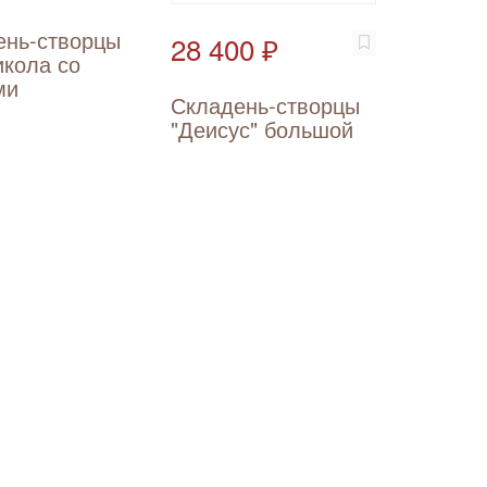
ень-створцы
28 400 ₽
икола со
ми
Складень-створцы
"Деисус" большой