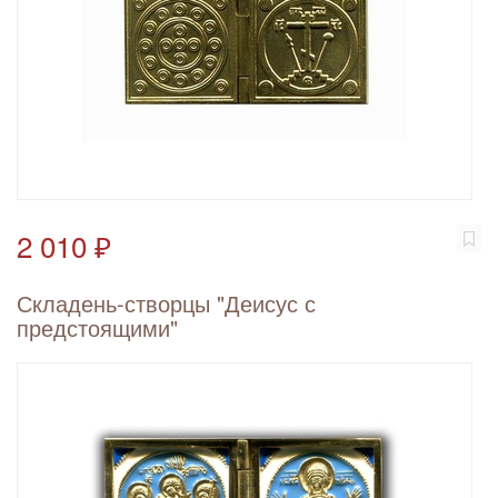
2 010 ₽
Складень-створцы "Деисус с
предстоящими"