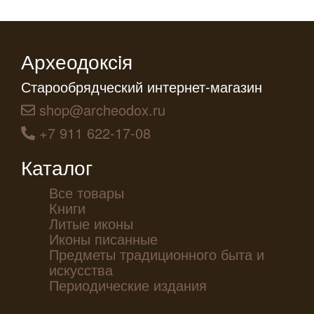
Археодоксiя
Старообрядческий интернет-магазин
shop@archeodox.ru
+7 911 622-17-08
Каталог
Все товары
Книги
Литые иконы
Иконы писанные
Предметы традиционного быта и
искусства
Периодические издания