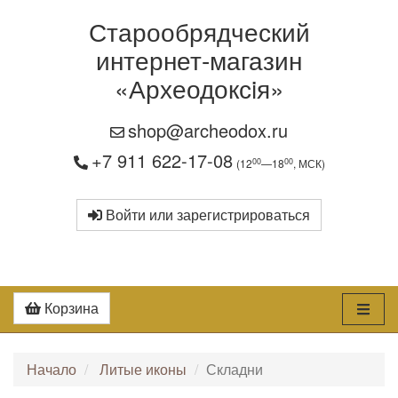
Старообрядческий
интернет-магазин
«Археодоксiя»
shop@archeodox.ru
+7 911 622-17-08
00
00
(12
—18
, МСК)
Войти или зарегистрироваться
Корзина
Начало
Литые иконы
Складни