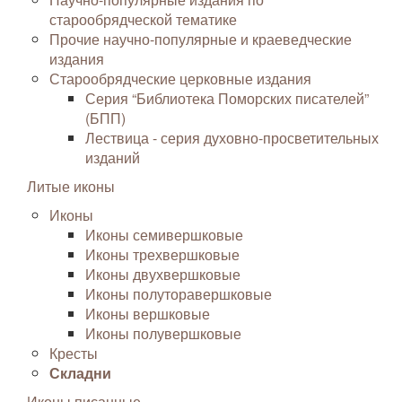
старообрядческой тематике
Прочие научно-популярные и краеведческие
издания
Старообрядческие церковные издания
Серия “Библиотека Поморских писателей”
(БПП)
Лествица - серия духовно-просветительных
изданий
Литые иконы
Иконы
Иконы семивершковые
Иконы трехвершковые
Иконы двухвершковые
Иконы полуторавершковые
Иконы вершковые
Иконы полувершковые
Кресты
Складни
Иконы писанные